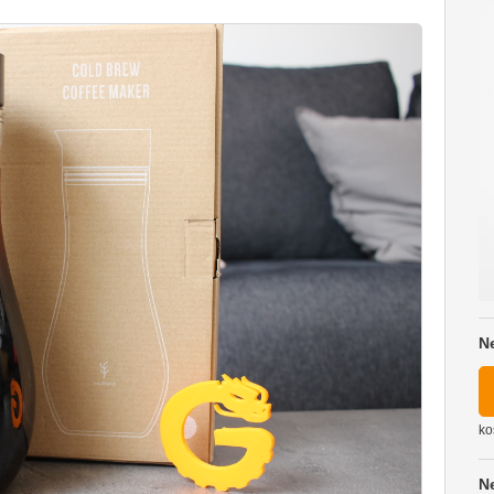
N
ko
N