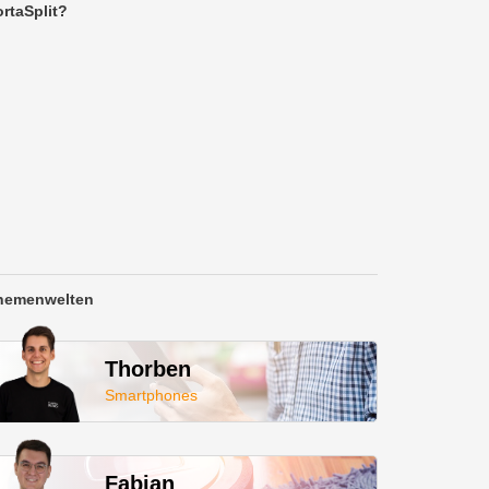
rtaSplit?
hemenwelten
Thorben
Smartphones
Fabian