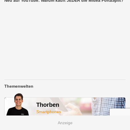
Neu auf YouTube: Warum kauft JEDER die Midea PortaSplit?
Themenwelten
Thorben
Smartphones