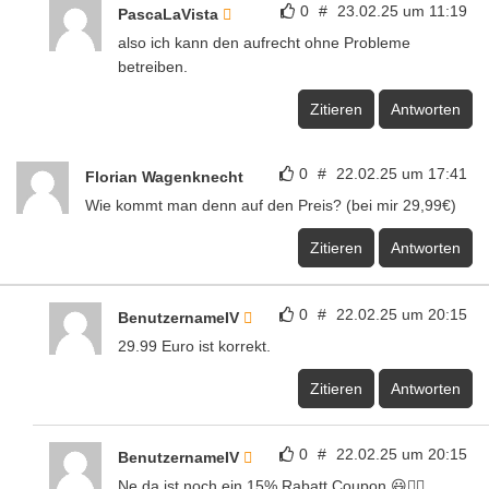
0
#
23.02.25 um 11:19
PascaLaVista
also ich kann den aufrecht ohne Probleme
betreiben.
Zitieren
Antworten
0
#
22.02.25 um 17:41
Florian Wagenknecht
Wie kommt man denn auf den Preis? (bei mir 29,99€)
Zitieren
Antworten
0
#
22.02.25 um 20:15
BenutzernameIV
29.99 Euro ist korrekt.
Zitieren
Antworten
0
#
22.02.25 um 20:15
BenutzernameIV
Ne da ist noch ein 15% Rabatt Coupon 😃👍🏻