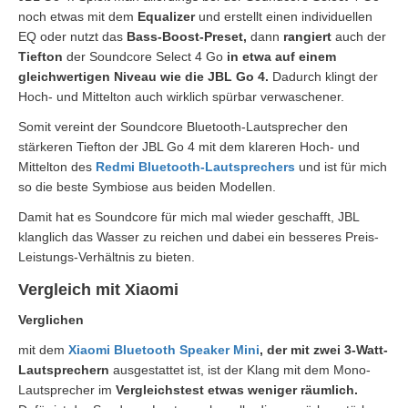
noch etwas mit dem
Equalizer
und erstellt einen individuellen
EQ oder nutzt das
Bass-Boost-Preset,
dann
rangiert
auch der
Tiefton
der Soundcore Select 4 Go
in etwa auf einem
gleichwertigen Niveau wie die JBL Go 4.
Dadurch klingt der
Hoch- und Mittelton auch wirklich spürbar verwaschener.
Somit vereint der Soundcore Bluetooth-Lautsprecher den
stärkeren Tiefton der JBL Go 4 mit dem klareren Hoch- und
Mittelton des
Redmi Bluetooth-Lautsprechers
und ist für mich
so die beste Symbiose aus beiden Modellen.
Damit hat es Soundcore für mich mal wieder geschafft, JBL
klanglich das Wasser zu reichen und dabei ein besseres Preis-
Leistungs-Verhältnis zu bieten.
Vergleich mit Xiaomi
Verglichen
mit dem
Xiaomi Bluetooth Speaker Mini
, der mit zwei 3-Watt-
Lautsprechern
ausgestattet ist, ist der Klang mit dem Mono-
Lautsprecher im
Vergleichstest etwas weniger räumlich.