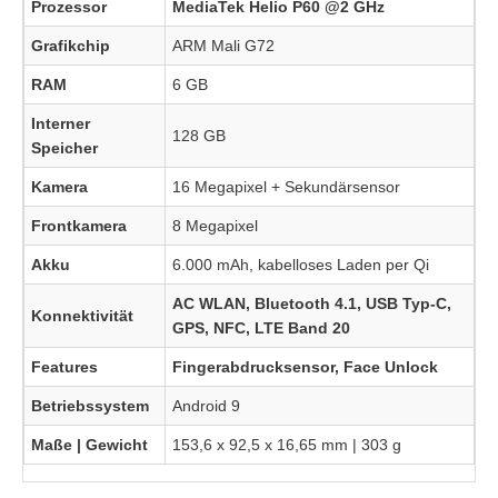
Prozessor
MediaTek Helio P60 @2 GHz
Grafikchip
ARM Mali G72
RAM
6 GB
Interner
128 GB
Speicher
Kamera
16 Megapixel + Sekundärsensor
Frontkamera
8 Megapixel
Akku
6.000 mAh, kabelloses Laden per Qi
AC WLAN, Bluetooth 4.1, USB Typ-C,
Konnektivität
GPS, NFC, LTE Band 20
Features
Fingerabdrucksensor, Face Unlock
Betriebssystem
Android 9
Maße | Gewicht
153,6 x 92,5 x 16,65 mm | 303 g