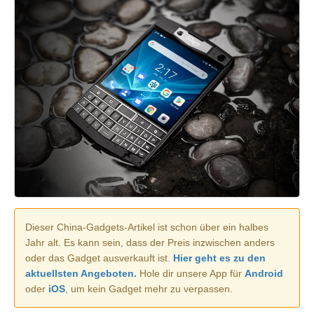
Dieser China-Gadgets-Artikel ist schon über ein halbes
Jahr alt. Es kann sein, dass der Preis inzwischen anders
oder das Gadget ausverkauft ist.
Hier geht es zu den
aktuellsten Angeboten.
Hole dir unsere App für
Android
oder
iOS
, um kein Gadget mehr zu verpassen.