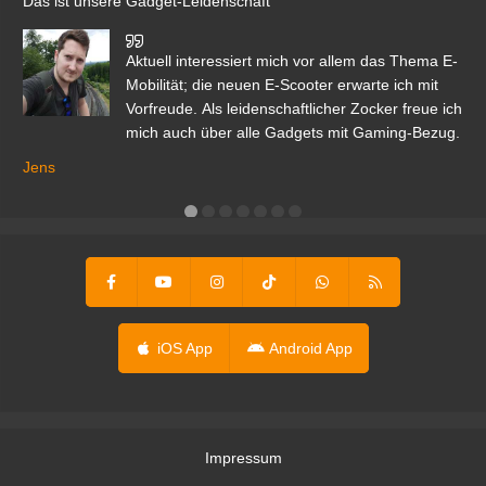
Das ist unsere Gadget-Leidenschaft
den
Aktuell interessiert mich vor allem das Thema E-
r.
Mobilität; die neuen E-Scooter erwarte ich mit
Vorfreude. Als leidenschaftlicher Zocker freue ich
mich auch über alle Gadgets mit Gaming-Bezug.
Ma
ga
Jens
er
iOS App
Android App
Impressum