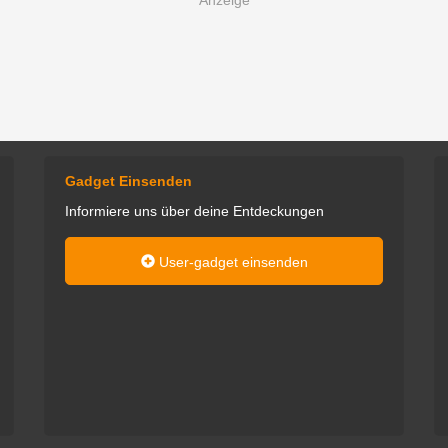
Gadget Einsenden
Informiere uns über deine Entdeckungen
User-gadget einsenden
mart: Alles was mit
Wenn ich nicht gerade mit Familie
dys zu tun hat, fällt
und Freunden unterwegs bin,
er. Und Gadgets
findet man mich im Bastelkeller.
adgets gehen immer!
Dort tüftele ich zwischen Multiplex
Easystar-Klonen, Impeller-Jets,
Thommy
RC-Crawlern und insbesondere
meinem geliebten Anycubic Mega
S, dem möglichst bald noch
weitere 3D-Drucker folgen sollen.