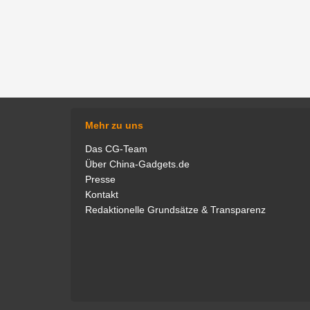
Mehr zu uns
Das CG-Team
Über China-Gadgets.de
Presse
Als Experte für Saugroboter teste
Ganz schön s
Kontakt
ich für China-Gadgets unzählige
Uhren und Han
Redaktionelle Grundsätze & Transparenz
Modelle auf Herz und Nieren und
in mein Revi
bin zudem regelmäßig in unserem
natürlich. G
Podcast "Technisch Gesehen" zu
Fred
hören. Meine private Leidenschaft
gilt neben den smarten
Haushaltshelfern vor allem
Kopfhörern, Monitoren und PCs.