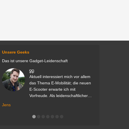
Unsere Geeks
Das ist unsere Gadget-Leidenschaft
Aktuell interessiert mich vor allem
Mein
das Thema E-Mobilität; die neuen
von 
E-Scooter erwarte ich mit
Spie
Vorfreude. Als leidenschaftlicher
dabe
Zocker freue ich mich auch über
Jens
Maike
alle Gadgets mit Gaming-Bezug.