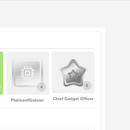
5
4
Chief Gadget Officer
Platinenflüsterer