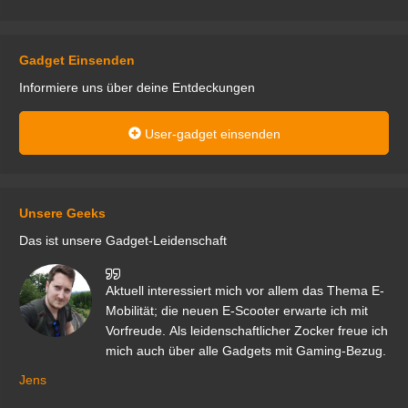
Gadget Einsenden
Informiere uns über deine Entdeckungen
User-gadget einsenden
Unsere Geeks
Das ist unsere Gadget-Leidenschaft
den
Aktuell interessiert mich vor allem das Thema E-
r.
Mobilität; die neuen E-Scooter erwarte ich mit
Vorfreude. Als leidenschaftlicher Zocker freue ich
mich auch über alle Gadgets mit Gaming-Bezug.
Ma
ga
Jens
er