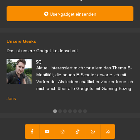
User-gadget einsenden
Unsere Geeks
Das ist unsere Gadget-Leidenschaft
den
Aktuell interessiert mich vor allem das Thema E-
r.
Mobilität; die neuen E-Scooter erwarte ich mit
Vorfreude. Als leidenschaftlicher Zocker freue ich
mich auch über alle Gadgets mit Gaming-Bezug.
Ma
ga
Jens
er