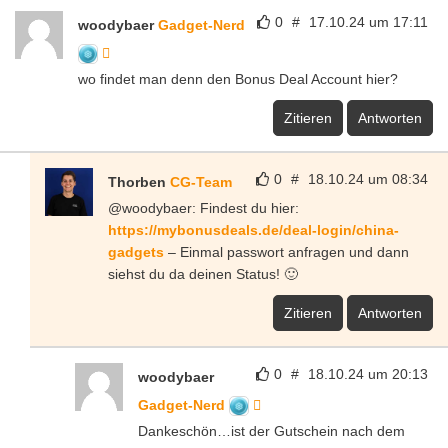
0
#
17.10.24 um 17:11
woodybaer
Gadget-Nerd
wo findet man denn den Bonus Deal Account hier?
Zitieren
Antworten
0
#
18.10.24 um 08:34
Thorben
CG-Team
@woodybaer: Findest du hier:
https://mybonusdeals.de/deal-login/china-
gadgets
– Einmal passwort anfragen und dann
siehst du da deinen Status! 🙂
Zitieren
Antworten
0
#
18.10.24 um 20:13
woodybaer
Gadget-Nerd
Dankeschön…ist der Gutschein nach dem