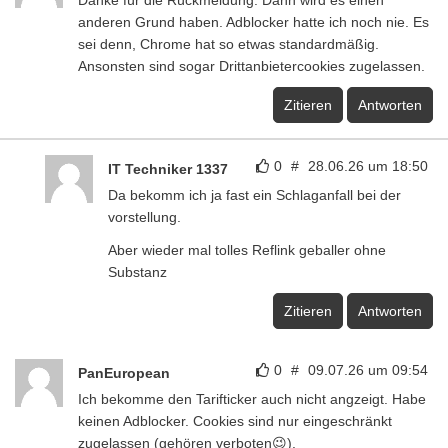
Danke für die Rückmeldung. Dann wird es einen
anderen Grund haben. Adblocker hatte ich noch nie. Es
sei denn, Chrome hat so etwas standardmäßig.
Ansonsten sind sogar Drittanbietercookies zugelassen.
Zitieren
Antworten
0
#
28.06.26 um 18:50
IT Techniker 1337
Da bekomm ich ja fast ein Schlaganfall bei der
vorstellung.
Aber wieder mal tolles Reflink geballer ohne
Substanz
Zitieren
Antworten
0
#
09.07.26 um 09:54
PanEuropean
Ich bekomme den Tarifticker auch nicht angzeigt. Habe
keinen Adblocker. Cookies sind nur eingeschränkt
zugelassen (gehören verboten😉).