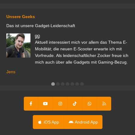
Unsere Geeks
Das ist unsere Gadget-Leidenschaft
den
Aktuell interessiert mich vor allem das Thema E-
r.
Mobilität; die neuen E-Scooter erwarte ich mit
Vorfreude. Als leidenschaftlicher Zocker freue ich
mich auch über alle Gadgets mit Gaming-Bezug.
Ma
ga
Jens
er
iOS App
Android App