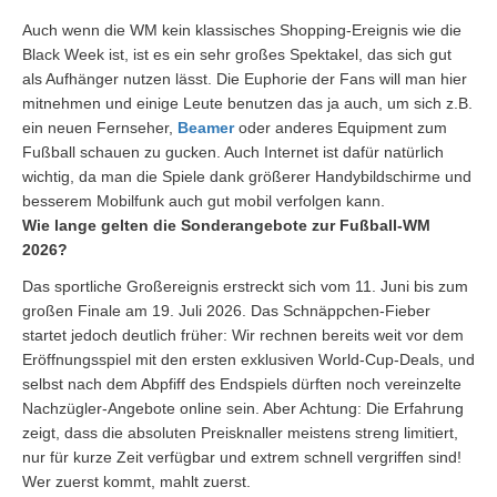
Auch wenn die WM kein klassisches Shopping-Ereignis wie die
Black Week ist, ist es ein sehr großes Spektakel, das sich gut
als Aufhänger nutzen lässt. Die Euphorie der Fans will man hier
mitnehmen und einige Leute benutzen das ja auch, um sich z.B.
ein neuen Fernseher,
Beamer
oder anderes Equipment zum
Fußball schauen zu gucken. Auch Internet ist dafür natürlich
wichtig, da man die Spiele dank größerer Handybildschirme und
besserem Mobilfunk auch gut mobil verfolgen kann.
Wie lange gelten die Sonderangebote zur Fußball-WM
2026?
Das sportliche Großereignis erstreckt sich vom 11. Juni bis zum
großen Finale am 19. Juli 2026. Das Schnäppchen-Fieber
startet jedoch deutlich früher: Wir rechnen bereits weit vor dem
Eröffnungsspiel mit den ersten exklusiven World-Cup-Deals, und
selbst nach dem Abpfiff des Endspiels dürften noch vereinzelte
Nachzügler-Angebote online sein. Aber Achtung: Die Erfahrung
zeigt, dass die absoluten Preisknaller meistens streng limitiert,
nur für kurze Zeit verfügbar und extrem schnell vergriffen sind!
Wer zuerst kommt, mahlt zuerst.