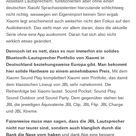
Assistant Lautsprechern, funktionierten aber ohne einen
deutschen XiaoAI Sprachassistenten hierzulande schlichtweg
nicht richtig, weswegen ein Eigenimport keinen Sinn ergab.
Xiaomi legt anscheinend auch weiterhin nicht den Fokus auf den
Audiobereich. Das sieht man vor allem daran, dass die aktuelle
Serie ohne eine App auskommt. Daran hat sich also nicht
wirklich etwas geändert.
Dennoch ist es nett, dass es nun immerhin ein solides
Bluetooth-Lautsprecher Portfolio von Xiaomi in
Deutschland beziehungsweise Europa gibt. Man bekommt
hier solide Hardware zu einem annehmbaren Preis.
Mit dem
Xiaomi Sound Play komplettiert Xiaomi sein Portfolio, das damit
dem klassischen Lineup von JBL sehr nahekommt. Die
Reihenfolge bei Xiaomi lautet: Sound Pocket, Sound Play,
Sound Outdoor und Sound Party. Dem gegenüber stehen bei
JBL die jeweiligen Äquivalente JBL Clip, JBL Flip, JBL Charge
und JBL Xtreme.
Fairerweise muss man sagen, dass die JBL Lautsprecher
nicht nur teurer sind, sondern auch klanglich durch die
Bank die Nase vorn haben
und dank App eine bessere