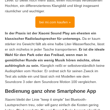
Level. Er bietet noch mehr Bass, einen nochmals verbesserten
Hochton, ein differenzierteres Klangbild und klingt insgesamt
räumlicher und wuchtiger.
bei mi.com kaufen »
In der Praxis ist der Xiaomi Sound Play am ehesten ein
klassischer Radiolautsprecher für unterwegs.
Da er kaum
stärker ins Gewicht fällt als eine halbe Liter-Wasserflasche, lässt
er sich mühelos in jeder Tasche transportieren.
Er ist die
ideale
Wahl für den Park oder das Freibad, wenn man in
gemütlicher Runde ein wenig Musik hören möchte, ohne
aufdringlich zu sein.
Klanglich reißt er selbstverständlich keine
Audiophilen vom Hocker. Er ordnet sich für seinen Zweck im
Test als solide ein und lässt sich mit Modellen wie dem
Soundcore 3 oder dem Soundcore Motion 100 vergleichen.
Bedienung ganz ohne Smartphone App
Xiaomi bleibt der Linie “keep it simple” bei Bluetooth-
Lautsprechern treu, oder will ganz einfach die Kosten gering