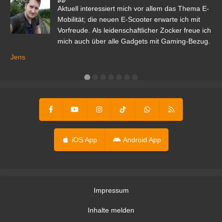
den
Aktuell interessiert mich vor allem das Thema E-
r.
Mobilität; die neuen E-Scooter erwarte ich mit
Vorfreude. Als leidenschaftlicher Zocker freue ich
mich auch über alle Gadgets mit Gaming-Bezug.
Ma
ga
Jens
er
iOS App
Android App
Impressum
Inhalte melden