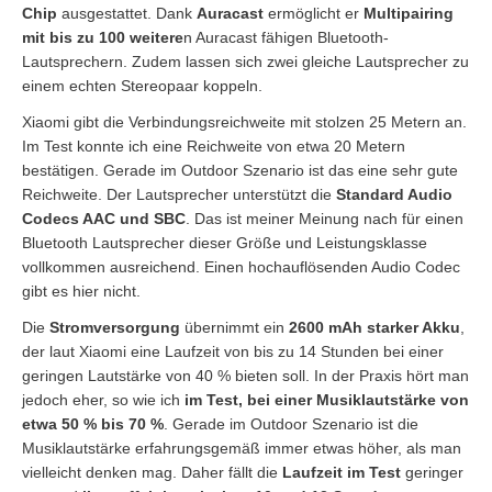
Chip
ausgestattet. Dank
Auracast
ermöglicht er
Multipairing
mit bis zu 100 weitere
n Auracast fähigen Bluetooth-
Lautsprechern. Zudem lassen sich zwei gleiche Lautsprecher zu
einem echten Stereopaar koppeln.
Xiaomi gibt die Verbindungsreichweite mit stolzen 25 Metern an.
Im Test konnte ich eine Reichweite von etwa 20 Metern
bestätigen. Gerade im Outdoor Szenario ist das eine sehr gute
Reichweite. Der Lautsprecher unterstützt die
Standard Audio
Codecs AAC und SBC
. Das ist meiner Meinung nach für einen
Bluetooth Lautsprecher dieser Größe und Leistungsklasse
vollkommen ausreichend. Einen hochauflösenden Audio Codec
gibt es hier nicht.
Die
Stromversorgung
übernimmt ein
2600 mAh starker Akku
,
der laut Xiaomi eine Laufzeit von bis zu 14 Stunden bei einer
geringen Lautstärke von 40 % bieten soll. In der Praxis hört man
jedoch eher, so wie ich
im Test, bei einer Musiklautstärke von
etwa 50 % bis 70 %
. Gerade im Outdoor Szenario ist die
Musiklautstärke erfahrungsgemäß immer etwas höher, als man
vielleicht denken mag. Daher fällt die
Laufzeit im Test
geringer