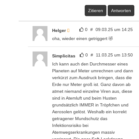
Zitieren
Antworten
0
#
09.03.25 um 14:25
Helger
oha, wieder einen getriggert 🤣
0
#
11.03.25 um 13:50
Simplicitas
Ich kann auch den Durchmesser eines
Planeten auf Meter umrechnen und dann
verkürzt zum Ausdruck bringen, dass die
Erde nur Meter groß ist. Ganz davon ab
atmet niemand einzelne Viren aus, diese
sind in Atemluft und beim Husten
grundsätzlich IMMER in Tröpfchen und
Aerosolen gelöst. Weshalb ein korrekt
getragener Mundschutz das
Infektionsrisiko bei
Atemwegserkrankungen massiv
verringert. Die paar Soft-Lockdowns