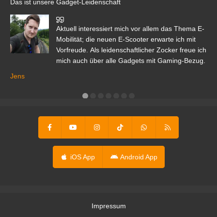
Das ist unsere Gadget-Leidenschaft
den
Aktuell interessiert mich vor allem das Thema E-
r.
Mobilität; die neuen E-Scooter erwarte ich mit
Vorfreude. Als leidenschaftlicher Zocker freue ich
mich auch über alle Gadgets mit Gaming-Bezug.
Ma
ga
Jens
er
iOS App
Android App
Impressum