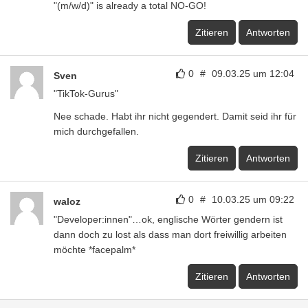
"(m/w/d)" is already a total NO-GO!
Zitieren
Antworten
0
#
09.03.25 um 12:04
Sven
"TikTok-Gurus"
Nee schade. Habt ihr nicht gegendert. Damit seid ihr für
mich durchgefallen.
Zitieren
Antworten
0
#
10.03.25 um 09:22
waloz
"Developer:innen"…ok, englische Wörter gendern ist
dann doch zu lost als dass man dort freiwillig arbeiten
möchte *facepalm*
Zitieren
Antworten