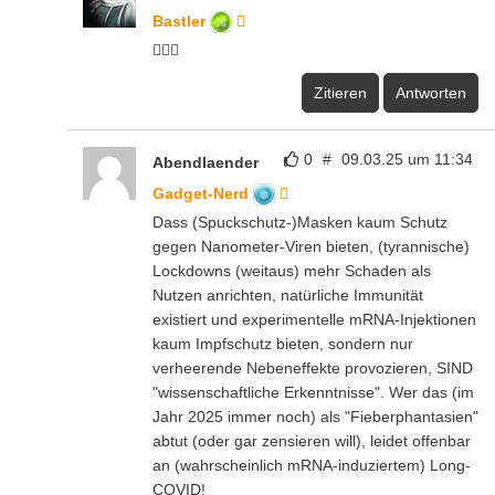
Bastler
👍🏻🧐
Zitieren
Antworten
0
#
09.03.25 um 11:34
Abendlaender
Gadget-Nerd
Dass (Spuckschutz-)Masken kaum Schutz
gegen Nanometer-Viren bieten, (tyrannische)
Lockdowns (weitaus) mehr Schaden als
Nutzen anrichten, natürliche Immunität
existiert und experimentelle mRNA-Injektionen
kaum Impfschutz bieten, sondern nur
verheerende Nebeneffekte provozieren, SIND
"wissenschaftliche Erkenntnisse". Wer das (im
Jahr 2025 immer noch) als "Fieberphantasien"
abtut (oder gar zensieren will), leidet offenbar
an (wahrscheinlich mRNA-induziertem) Long-
COVID!