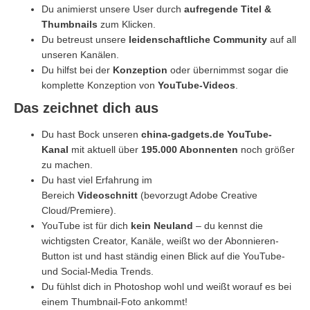
Du animierst unsere User durch
aufregende Titel
&
Thumbnails
zum Klicken.
Du betreust unsere
leidenschaftliche Community
auf all
unseren Kanälen.
Du hilfst bei der
Konzeption
oder übernimmst sogar die
komplette Konzeption von
YouTube-Videos
.
Das zeichnet dich aus
Du hast Bock unseren
china-gadgets.de
YouTube-
Kanal
mit aktuell über
195.000 Abonnenten
noch größer
zu machen.
Du hast viel Erfahrung im
Bereich
Videoschnitt
(bevorzugt Adobe Creative
Cloud/Premiere).
YouTube ist für dich
kein Neuland
– du kennst die
wichtigsten Creator, Kanäle, weißt wo der Abonnieren-
Button ist und hast ständig einen Blick auf die YouTube-
und Social-Media Trends.
Du fühlst dich in Photoshop wohl und weißt worauf es bei
einem Thumbnail-Foto ankommt!