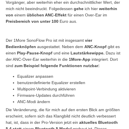
Vorgänger, aber weiterhin eher ein durchschnittlicher Wert, der
mich nicht beeindruckt. Folgedessen
gehe
ich hier
weiterhin
von
einem
üblichen ANC-Effekt
für einen Over-Ear im
Preisbereich von unter 100
Euro aus.
Der 1More SonoFlow Pro ist mit insgesamt
vier
Bedienknöpfen
ausgestattet. Neben dem
ANC-Knopf
gibt es
einen
Play-Pause-Knopf
und eine
Lautstärkewippe.
Dazu ist
der ANC-Over-Ear weiterhin in die
1More-App
integriert. Dort
sind
zum Beispiel folgende Funktionen nutzbar:
Equalizer anpassen
benutzerdefinierte Equalizer erstellen
Multipoint-Verbindung aktivieren
Firmware-Updates durchführen
ANC-Modi ändern
Die Veränderung, die für mich auf den ersten Blick am größten
erscheint, sofern sich das Klangbild nicht deutlich verbessert
hat, ist, dass in der Pro-Version jetzt ein
aktuelles Bluetooth
5.4 statt
einem
Bluetooth 5 Modul v
erbaut ist. Dieses