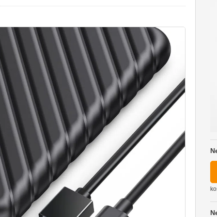
N
ko
N