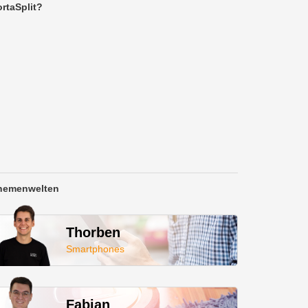
rtaSplit?
hemenwelten
Thorben
Smartphones
Fabian