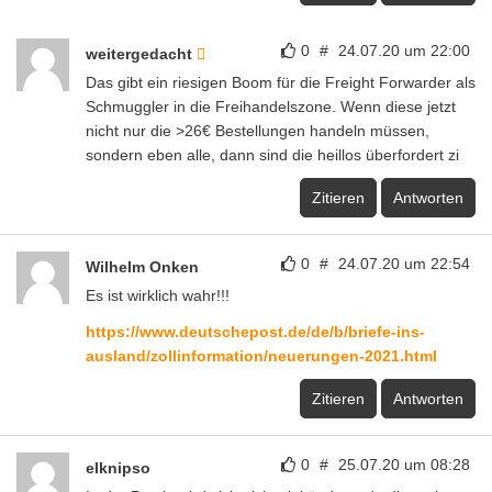
0
#
24.07.20 um 22:00
weitergedacht
Das gibt ein riesigen Boom für die Freight Forwarder als
Schmuggler in die Freihandelszone. Wenn diese jetzt
nicht nur die >26€ Bestellungen handeln müssen,
sondern eben alle, dann sind die heillos überfordert zi
Zitieren
Antworten
0
#
24.07.20 um 22:54
Wilhelm Onken
Es ist wirklich wahr!!!
https://www.deutschepost.de/de/b/briefe-ins-
ausland/zollinformation/neuerungen-2021.html
Zitieren
Antworten
0
#
25.07.20 um 08:28
elknipso