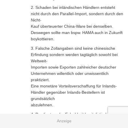
2. Schaden bei inländischen Händlern entsteht
nicht durch den Parallel-Import, sondern durch den
Nicht-
Kauf überteuerter China-Ware bei denselben.
Deswegen sollte man bspw. HAMA auch in Zukunft
boykottieren.
3. Falsche Zollangaben sind keine chinesische
Erfindung sondern werden tagtäglich sowohl bei
Weltweit-
Importen sowie Exporten zahlreicher deutscher
Unternehmen willentlich oder unwissentlich
praktiziert.
Eine monetäre Vorteilsverschaffung für Inlands-
Händler gegenüber Inlands-Bestellern ist
grundsätzlich
abzulehnen.
4. Das liegt an der Falschheit kapitalistischer
Ordnungssysteme und der grundsätzlichen
Inkompetenz zur