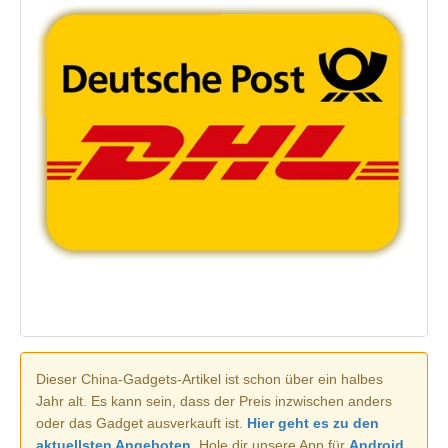
Dieser China-Gadgets-Artikel ist schon über ein halbes
Jahr alt. Es kann sein, dass der Preis inzwischen anders
oder das Gadget ausverkauft ist.
Hier geht es zu den
aktuellsten Angeboten.
Hole dir unsere App für
Android