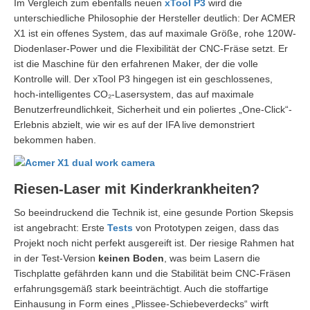
Im Vergleich zum ebenfalls neuen
xTool P3
wird die
unterschiedliche Philosophie der Hersteller deutlich: Der ACMER
X1 ist ein offenes System, das auf maximale Größe, rohe 120W-
Diodenlaser-Power und die Flexibilität der CNC-Fräse setzt. Er
ist die Maschine für den erfahrenen Maker, der die volle
Kontrolle will. Der xTool P3 hingegen ist ein geschlossenes,
hoch-intelligentes CO₂-Lasersystem, das auf maximale
Benutzerfreundlichkeit, Sicherheit und ein poliertes „One-Click“-
Erlebnis abzielt, wie wir es auf der IFA live demonstriert
bekommen haben.
Riesen-Laser mit Kinderkrankheiten?
So beeindruckend die Technik ist, eine gesunde Portion Skepsis
ist angebracht: Erste
Tests
von Prototypen zeigen, dass das
Projekt noch nicht perfekt ausgereift ist. Der riesige Rahmen hat
in der Test-Version
keinen Boden
, was beim Lasern die
Tischplatte gefährden kann und die Stabilität beim CNC-Fräsen
erfahrungsgemäß stark beeinträchtigt. Auch die stoffartige
Einhausung in Form eines „Plissee-Schiebeverdecks“ wirft