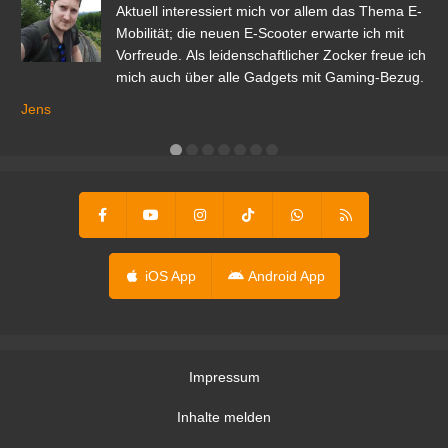
den
Aktuell interessiert mich vor allem das Thema E-
r.
Mobilität; die neuen E-Scooter erwarte ich mit
Vorfreude. Als leidenschaftlicher Zocker freue ich
mich auch über alle Gadgets mit Gaming-Bezug.
Ma
ga
Jens
er
iOS App
Android App
Impressum
Inhalte melden