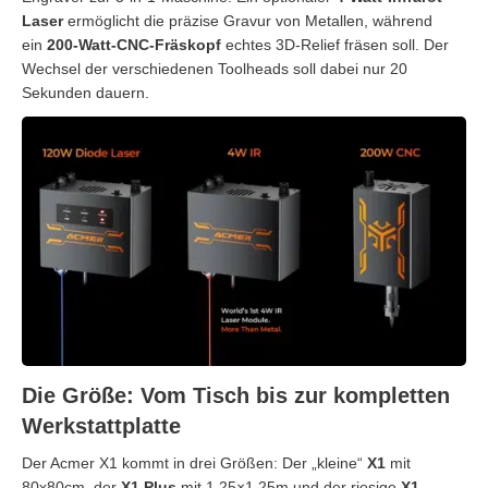
Laser
ermöglicht die präzise Gravur von Metallen, während
ein
200-Watt-CNC-Fräskopf
echtes 3D-Relief fräsen soll. Der
Wechsel der verschiedenen Toolheads soll dabei nur 20
Sekunden dauern.
Die Größe: Vom Tisch bis zur kompletten
Werkstattplatte
Der Acmer X1 kommt in drei Größen: Der „kleine“
X1
mit
80x80cm, der
X1 Plus
mit 1,25×1,25m und der riesige
X1