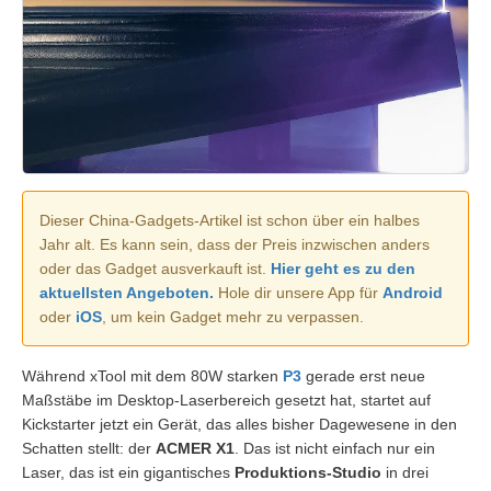
Dieser China-Gadgets-Artikel ist schon über ein halbes
Jahr alt. Es kann sein, dass der Preis inzwischen anders
oder das Gadget ausverkauft ist.
Hier geht es zu den
aktuellsten Angeboten.
Hole dir unsere App für
Android
oder
iOS
, um kein Gadget mehr zu verpassen.
Während xTool mit dem 80W starken
P3
gerade erst neue
Maßstäbe im Desktop-Laserbereich gesetzt hat, startet auf
Kickstarter jetzt ein Gerät, das alles bisher Dagewesene in den
Schatten stellt: der
ACMER X1
. Das ist nicht einfach nur ein
Laser, das ist ein gigantisches
Produktions-Studio
in drei