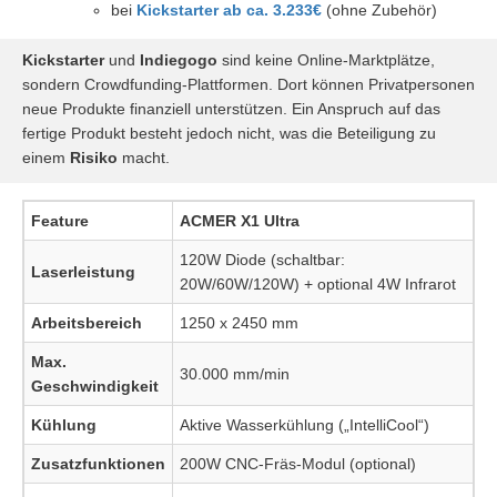
bei
Kickstarter ab ca. 3.233€
(ohne Zubehör)
Kickstarter
und
Indiegogo
sind keine Online-Marktplätze,
sondern Crowdfunding-Plattformen. Dort können Privatpersonen
neue Produkte finanziell unterstützen. Ein Anspruch auf das
fertige Produkt besteht jedoch nicht, was die Beteiligung zu
einem
Risiko
macht.
Feature
ACMER X1 Ultra
120W Diode (schaltbar:
Laserleistung
20W/60W/120W) + optional 4W Infrarot
Arbeitsbereich
1250 x 2450 mm
Max.
30.000 mm/min
Geschwindigkeit
Kühlung
Aktive Wasserkühlung („IntelliCool“)
Zusatzfunktionen
200W CNC-Fräs-Modul (optional)