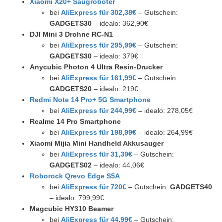
Xiaomi X20+ Saugroboter
bei
AliExpress für 302,38€
– Gutschein:
GADGETS30
– idealo: 362,90€
DJI Mini 3 Drohne RC-N1
bei
AliExpress für 295,99€
– Gutschein:
GADGETS30
– idealo: 379€
Anycubic Photon 4 Ultra Resin-Drucker
bei
AliExpress für 161,99€
– Gutschein:
GADGETS20
– idealo: 219€
Redmi Note 14 Pro+ 5G Smartphone
bei
AliExpress für 244,99€
–
idealo: 278,05€
Realme 14 Pro Smartphone
bei
AliExpress für 198,99€
– idealo: 264,99€
Xiaomi Mijia Mini Handheld Akkusauger
bei
AliExpress für 31,39€
– Gutschein:
GADGETS02
– idealo: 44,06€
Roborock Qrevo Edge S5A
bei
AliExpress für 720€
– Gutschein:
GADGETS40
– idealo: 799,99€
Magcubic HY310 Beamer
bei
AliExpress für 44,99€
– Gutschein: