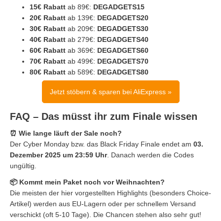
15€ Rabatt
ab 89€:
DEGADGETS15
20€ Rabatt
ab 139€:
DEGADGETS20
30€ Rabatt
ab 209€:
DEGADGETS30
40€ Rabatt
ab 279€:
DEGADGETS40
60€ Rabatt
ab 369€:
DEGADGETS60
70€ Rabatt
ab 499€:
DEGADGETS70
80€ Rabatt
ab 589€:
DEGADGETS80
Jetzt stöbern & sparen bei AliExpress »
FAQ – Das müsst ihr zum Finale wissen
⏰ Wie lange läuft der Sale noch?
Der Cyber Monday bzw. das Black Friday Finale endet am
03.
Dezember 2025 um 23:59 Uhr
. Danach werden die Codes
ungültig.
📦 Kommt mein Paket noch vor Weihnachten?
Die meisten der hier vorgestellten Highlights (besonders Choice-
Artikel) werden aus EU-Lagern oder per schnellem Versand
verschickt (oft 5-10 Tage). Die Chancen stehen also sehr gut!