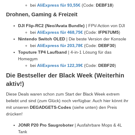
bei
AliExpress für 93,55€
(Code:
DEBF18
)
Drohnen, Gaming & Freizeit
DJI Flip-RC2 (Neo/Avata Bundle)
| FPV-Action von DJI
bei
AliExpress für 468,75€
(Code:
IFP67UM5
)
Nintendo Switch OLED
| Die beste Version der Konsole
bei
AliExpress für 203,78€
(Code:
DEBF30
)
Toputure TP4 Laufband
| 4-in-1 Lösung für das
Homegym
bei
AliExpress für 122,39€
(Code:
DEBF20
)
Die Bestseller der Black Week (Weiterhin
aktiv!)
Diese Deals waren schon zum Start der Black Week extrem
beliebt und sind (zum Glück) noch verfügbar. Auch hier könnt ihr
mit unseren
DEGADGETS-Codes
(siehe unten) den Preis
drücken!
JONR P20 Pro Saugroboter
| Ausfahrbare Mops & 4L
Tank