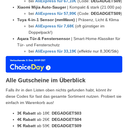
bei
AliExpress für 67,10€
(Code:
DEGADGETS09
)
Xiaomi Mijia Auto-Sauger
| Kompakt & stark (21.000 pa)
bei
AliExpress für 57,99€
(Code:
DEGADGETS09
)
Tuya 4-in-1 Sensor (mmWave)
| Präsenz, Licht & Klima
bei
AliExpress für 7,68€
(oft günstiger im
Doppelpack!)
Aqara Tür-& Fenstersensor
| Smart-Home-Klassiker für
Tür- und Fensterschutz
bei
AliExpress für 33,19€
(effektiv nur 8,30€/Stk)
Alle Gutscheine im Überblick
Falls ihr in den Listen oben nichts gefunden habt, könnt ihr
diese Codes für fast das gesamte Sortiment nutzen. Probiert sie
einfach im Warenkorb aus!
3€ Rabatt
ab 18€:
DEGADGETS03
4€ Rabatt
ab 26€:
DEGADGETS04
9€ Rabatt
ab 59€:
DEGADGETS09