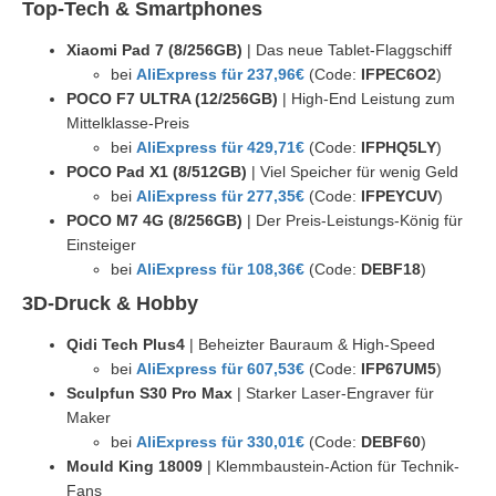
Top-Tech & Smartphones
Xiaomi Pad 7 (8/256GB)
| Das neue Tablet-Flaggschiff
bei
AliExpress für 237,96€
(Code:
IFPEC6O2
)
POCO F7 ULTRA (12/256GB)
| High-End Leistung zum
Mittelklasse-Preis
bei
AliExpress für 429,71€
(Code:
IFPHQ5LY
)
POCO Pad X1 (8/512GB)
| Viel Speicher für wenig Geld
bei
AliExpress für 277,35€
(Code:
IFPEYCUV
)
POCO M7 4G (8/256GB)
| Der Preis-Leistungs-König für
Einsteiger
bei
AliExpress für 108,36€
(Code:
DEBF18
)
3D-Druck & Hobby
Qidi Tech Plus4
| Beheizter Bauraum & High-Speed
bei
AliExpress für 607,53€
(Code:
IFP67UM5
)
Sculpfun S30 Pro Max
| Starker Laser-Engraver für
Maker
bei
AliExpress für 330,01€
(Code:
DEBF60
)
Mould King 18009
| Klemmbaustein-Action für Technik-
Fans