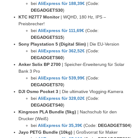
bei
AliExpress für 188,39€
(Code:
DEGADGETS30
)
KTC H27T7 Monitor
| WQHD, 180 Hz, IPS –
Preisbrecher!
bei
AliExpress für 111,69€
(Code:
DEGADGETS15
)
Sony Playstation 5 (Digital Slim)
| Die EU-Version
bei
AliExpress für 362,52€
(Code:
DEGADGETS60
)
Anker Solix BP 2700
| Speicher-Erweiterung für Solar
Bank 3 Pro
bei
AliExpress für 539,99€
(Code:
DEGADGETS70
)
DJI Osmo Pocket 3
| Die ultimative Vlogging-Kamera
bei
AliExpress für 328,02€
(Code:
DEGADGETS40
)
Kingroon PLA Bundle (5kg)
| Nachschub für den
Drucker (Weiß)
bei
AliExpress für 35,39€
(Code:
DEGADGETS04
)
Jayo PETG Bundle (10kg)
| Großvorrat für Maker