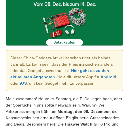
Dieser China-Gadgets-Artikel ist schon über ein halbes
Jahr alt. Es kann sein, dass der Preis inzwischen anders
oder das Gadget ausverkauft ist.
Hier geht es zu den
aktuellsten Angeboten.
Hole dir unsere App für
Android
oder
iOS
, um kein Gadget mehr zu verpassen.
Moin zusammen! Heute ist Sonntag, die Füße liegen hoch, aber
der Sparfuchs in uns sollte hellwach sein. Warum? Weil
AliExpress morgen früh, am
Montag, den 08. Dezember
, die
Konsumschleusen erneut öffnet. Es gibt neue Gutscheincodes
und Deals. Besonders heiß: Die
Huawei Watch GT 6 Pro
und