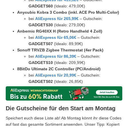
GADGETS
60
(Idealo: 479,00€)
Anycubic Kobra 3 Combo (inkl. ACE Pro Multi-Color)
bei
AliExpress für 265,99€
– Gutschein:
GADGETS
30
(Idealo: 279,00€)
Anbernic RG40XX H (Retro Handheld 4 Zoll)
bei
AliExpress für 65,06€
– Gutschein:
GADGETS
07
(Idealo: 89,99€)
Sonoff TRVZB Zigbee Thermostat (4er Pack)
bei
AliExpress für 86,39€
– Gutschein:
GADGETS
10
(Idealo: 209,99€)
8BitDo Ultimate 2C Controller (PC/Android)
bei
AliExpress für 20,99€
– Gutschein:
GADGETS
02
(Idealo: 26,85€)
Die Gutscheine für den Start am Montag
Speichert euch diese Liste ab! Ab Montag könnt ihr diese Codes
auf fast das gesamte Sortiment anwenden. Unser Tipp: Kopiert