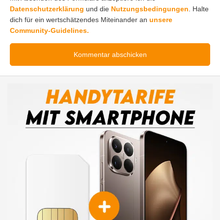
Datenschutzerklärung
und die
Nutzungsbedingungen
. Halte
dich für ein wertschätzendes Miteinander an
unsere
Community-Guidelines.