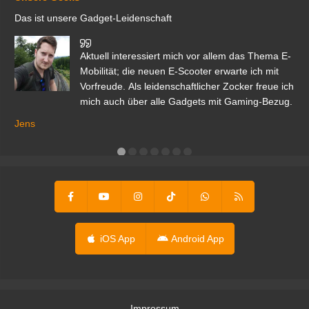
Das ist unsere Gadget-Leidenschaft
den
Aktuell interessiert mich vor allem das Thema E-
r.
Mobilität; die neuen E-Scooter erwarte ich mit
Vorfreude. Als leidenschaftlicher Zocker freue ich
mich auch über alle Gadgets mit Gaming-Bezug.
Ma
ga
Jens
er
iOS App
Android App
Impressum