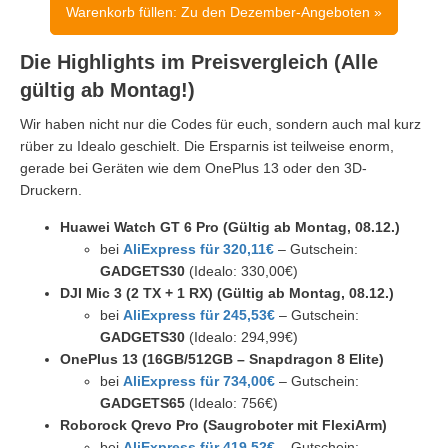
Warenkorb füllen: Zu den Dezember-Angeboten »
Die Highlights im Preisvergleich (Alle
gültig ab Montag!)
Wir haben nicht nur die Codes für euch, sondern auch mal kurz
rüber zu Idealo geschielt. Die Ersparnis ist teilweise enorm,
gerade bei Geräten wie dem OnePlus 13 oder den 3D-
Druckern.
Huawei Watch GT 6 Pro (Gültig ab Montag, 08.12.)
bei
AliExpress für 320,11€
– Gutschein:
GADGETS30
(Idealo: 330,00€)
DJI Mic 3 (2 TX + 1 RX) (Gültig ab Montag, 08.12.)
bei
AliExpress für 245,53€
– Gutschein:
GADGETS30
(Idealo: 294,99€)
OnePlus 13 (16GB/512GB – Snapdragon 8 Elite)
bei
AliExpress für 734,00€
– Gutschein:
GADGETS
65
(Idealo: 756€)
Roborock Qrevo Pro (Saugroboter mit FlexiArm)
bei
AliExpress für 419,52€
– Gutschein: