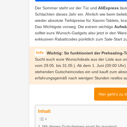
Der Sommer steht vor der Tür und
AliExpress
läut
Schlachten dieses Jahr ein. Ähnlich wie beim beli
wieder absolute Tiefstpreise für Xiaomi-Tablets,
Das Wichtigste vorweg: Die extrem wichtige
Aufwä
solltet eure Wunsch-Gadgets also jetzt in den Wa
exklusiven Rabattcodes pünktlich zum Sale-Start zu
Wichtig: So funktioniert der Preheating-T
Sucht euch eure Wunschdeals aus der Liste aus und
vom 29.05. bis 31.05.). Ab dem 1. Juni (00:00 Uhr)
stehenden Gutscheincodes ein und kauft zum absol
erfahrungsgemäß nach wenigen Stunden restlos au
Hier geht’s zu 
Inhalt
Mit diesen Gutscheinen spart ihr maximal