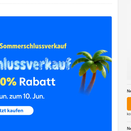
N
ko
N