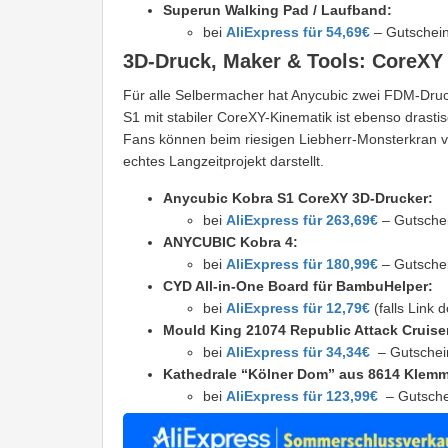
Superun Walking Pad / Laufband:
bei
AliExpress für 54,69€
– Gutschei
3D-Druck, Maker & Tools: CoreXY
Für alle Selbermacher hat Anycubic zwei FDM-Druc
S1 mit stabiler CoreXY-Kinematik ist ebenso drast
Fans können beim riesigen Liebherr-Monsterkran vo
echtes Langzeitprojekt darstellt.
Anycubic Kobra S1 CoreXY 3D-Drucker:
bei
AliExpress für 263,69€
– Gutsche
ANYCUBIC Kobra 4:
bei
AliExpress für 180,99€
– Gutsche
CYD All-in-One Board für BambuHelper:
bei
AliExpress für 12,79€
(falls Link
Mould King 21074 Republic Attack Cruise
bei
AliExpress für 34,34€
– Gutschei
Kathedrale “Kölner Dom” aus 8614 Klem
bei
AliExpress für 123,99€
– Gutsche