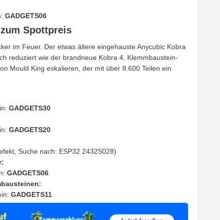
n:
GADGETS06
 zum Spottpreis
ker im Feuer. Der etwas ältere eingehauste Anycubic Kobra
isch reduziert wie der brandneue Kobra 4. Klemmbaustein-
n Mould King eskalieren, der mit über 8.600 Teilen ein
in:
GADGETS30
in:
GADGETS20
 defekt, Suche nach: ESP32 2432S028)
r:
n:
GADGETS06
mbausteinen:
in:
GADGETS11