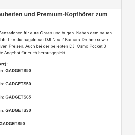
euheiten und Premium-Kopfhörer zum
te Sensationen für eure Ohren und Augen. Neben dem neuen
 ihr hier die nagelneue DJI Neo 2 Kamera-Drohne sowie
en Preisen. Auch bei der beliebten DJI Osmo Pocket 3
te Angebot für euch herausgepickt.
rz):
in:
GADGETS50
in:
GADGETS50
in:
GADGETS65
in:
GADGETS30
GADGETS50