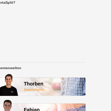
rtaSplit?
hemenwelten
Thorben
Smartphones
Fabian