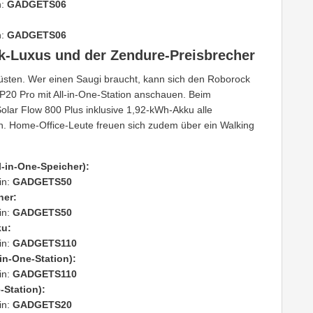
n:
GADGETS06
n:
GADGETS06
-Luxus und der Zendure-Preisbrecher
üsten. Wer einen Saugi braucht, kann sich den Roborock
20 Pro mit All-in-One-Station anschauen. Beim
olar Flow 800 Plus inklusive 1,92-kWh-Akku alle
ich. Home-Office-Leute freuen sich zudem über ein Walking
l-in-One-Speicher):
in:
GADGETS50
her:
in:
GADGETS50
ku:
in:
GADGETS110
in-One-Station):
in:
GADGETS110
-Station):
in:
GADGETS20