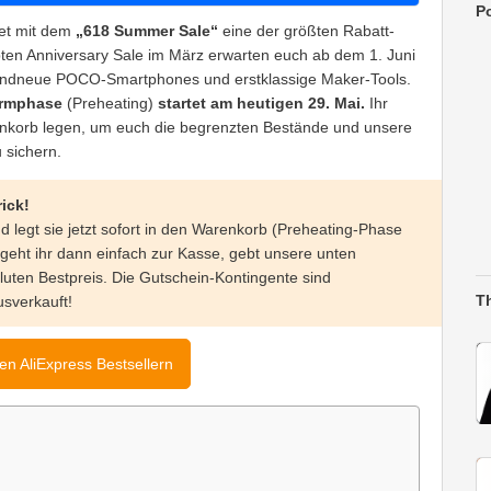
Po
et mit dem
„618 Summer Sale“
eine der größten Rabatt-
ebten Anniversary Sale im März erwarten euch ab dem 1. Juni
 brandneue POCO-Smartphones und erstklassige Maker-Tools.
rmphase
(Preheating)
startet am heutigen 29. Mai.
Ihr
renkorb legen, um euch die begrenzten Bestände und unsere
 sichern.
rick!
 legt sie jetzt sofort in den Warenkorb (Preheating-Phase
 geht ihr dann einfach zur Kasse, gebt unsere unten
uten Bestpreis. Die Gutschein-Kontingente sind
T
sverkauft!
den AliExpress Bestsellern