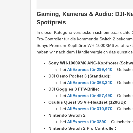
Gaming, Kameras & Audio: DJI-N
Spottpreis
In dieser Kategorie verstecken sich ein paar ech
Pro-Controller für die kommende Switch 2 bekommt
Sonys Premium-Kopfhörer WH-1000XM6 zu attraktiv
haben wir nach dem Händlervergleich das günstigs
Sony WH-1000XM6 ANC-Kopfhörer (Schwa
bei
AliExpress für 299,44€
– Gutsche
DJI Osmo Pocket 3 (Standard):
bei
AliExpress für 363,34€
– Gutsche
DJI Goggles 3 FPV-Brille:
bei
AliExpress für 457,49€
– Gutsche
Oculus Quest 3S VR-Headset (128GB):
bei
AliExpress für 310,97€
– Gutsche
Nintendo Switch 2
bei
AliExpress für 389€
– Gutschein:
Nintendo Switch 2 Pro Controller: