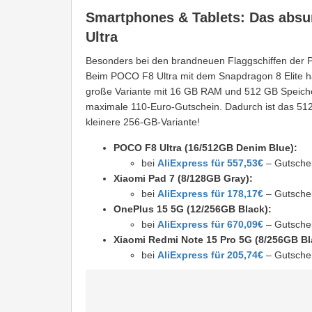
Smartphones & Tablets: Das abs
Ultra
Besonders bei den brandneuen Flaggschiffen der P
Beim POCO F8 Ultra mit dem Snapdragon 8 Elite hab
große Variante mit 16 GB RAM und 512 GB Speicher
maximale 110-Euro-Gutschein. Dadurch ist das 512-
kleinere 256-GB-Variante!
POCO F8 Ultra (16/512GB Denim Blue):
bei
AliExpress für 557,53€
– Gutsche
Xiaomi Pad 7 (8/128GB Gray):
bei
AliExpress für 178,17€
– Gutsche
OnePlus 15 5G (12/256GB Black):
bei
AliExpress für 670,09€
– Gutsche
Xiaomi Redmi Note 15 Pro 5G (8/256GB Bl
bei
AliExpress für 205,74€
– Gutsche