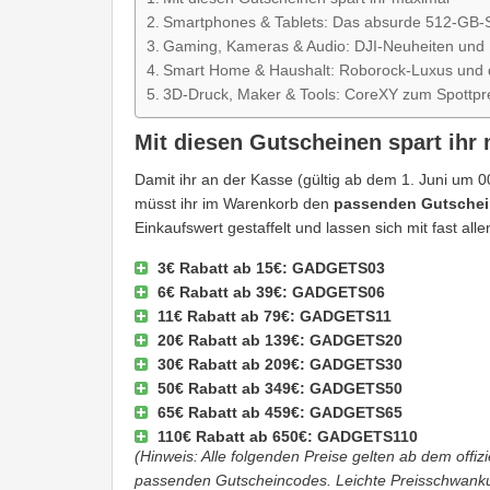
Smartphones & Tablets: Das absurde 512-GB-
Gaming, Kameras & Audio: DJI-Neuheiten und
Smart Home & Haushalt: Roborock-Luxus und 
3D-Druck, Maker & Tools: CoreXY zum Spottpr
Mit diesen Gutscheinen spart ihr
Damit ihr an der Kasse (gültig ab dem 1. Juni um 0
müsst ihr im Warenkorb den
passenden Gutsche
Einkaufswert gestaffelt und lassen sich mit fast al
3€ Rabatt ab 15€:
GADGETS03
6€ Rabatt ab 39€:
GADGETS06
11€ Rabatt ab 79€:
GADGETS11
20€ Rabatt ab 139€:
GADGETS20
30€ Rabatt ab 209€:
GADGETS30
50€ Rabatt ab 349€:
GADGETS50
65€ Rabatt ab 459€:
GADGETS65
110€ Rabatt ab 650€:
GADGETS110
(Hinweis: Alle folgenden Preise gelten ab dem offi
passenden Gutscheincodes. Leichte Preisschwanku