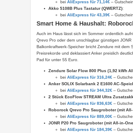
bei
AliExpress für 71,14€
– Gutschei
Akko 5108B Plus Tastatur (QWERTZ)
:
bei
AliExpress für 43,39€
– Gutschei
Smart Home & Haushalt: Roborock
Auch im Haus lässt sich im Sommer ordentlich aufr
Qrevo Pro oder dem unschlagbar günstigen JONR P
Balkonkraftwerk-Speicher bricht Zendure mit dem S
Preisrekorde und deklassiert Anker preislich deutl
Pad für unter 55 Euro.
Zendure Solar Flow 800 Plus (1,92 kWh Al
bei
AliExpress für 316,24€
– Gutsche
Anker SOLIX Solarbank 2 E1600 AC-Speic
bei
AliExpress für 344,32€
– Gutsche
2 Stück EcoFlow STREAM Ultra Zusatzak
bei
AliExpress für 836,63€
– Gutsche
Roborock Qrevo Pro Saugroboter (mit All-
bei
AliExpress für 889,00€
– Gutsche
JONR P20 Pro Saugroboter (mit All-in-One
bei
AliExpress für 184,39€
– Gutsche