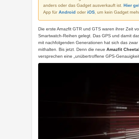
anders oder das Gadget ausverkauft ist.
Hier ge
App für
Android
oder
iOS
, um kein Gadget meh
Die erste Amazfit GTR und GTS waren ihrer Zeit vo
Smartwatch-Reihen gelegt. Das GPS und damit das 
mit nachfolgenden Generationen hat sich das zwar 
mithalten. Bis jetzt. Denn die neue
Amazfit Cheeta
versprechen eine „unübertroffene GPS-Genauigkeit