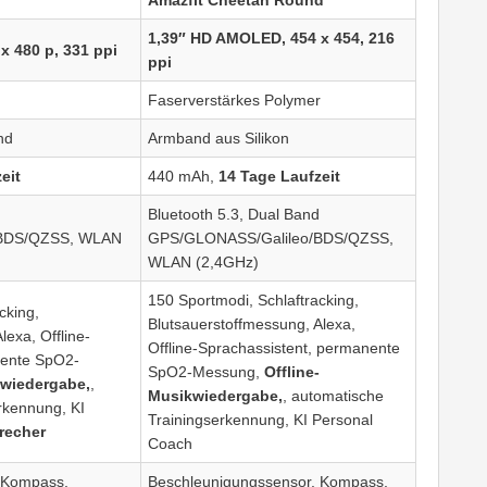
1,39″ HD AMOLED, 454 x 454, 216
x 480 p, 331 ppi
ppi
Faserverstärkes Polymer
nd
Armband aus Silikon
eit
440 mAh,
14 Tage Laufzeit
Bluetooth 5.3, Dual Band
/BDS/QZSS, WLAN
GPS/GLONASS/Galileo/BDS/QZSS,
WLAN (2,4GHz)
150 Sportmodi, Schlaftracking,
cking,
Blutsauerstoffmessung, Alexa,
lexa, Offline-
Offline-Sprachassistent, permanente
nente SpO2-
SpO2-Messung,
Offline-
kwiedergabe,
,
Musikwiedergabe,
, automatische
rkennung, KI
Trainingserkennung, KI Personal
recher
Coach
 Kompass,
Beschleunigungssensor, Kompass,