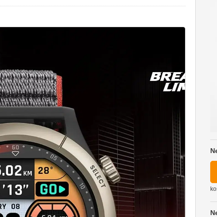
N
ko
N