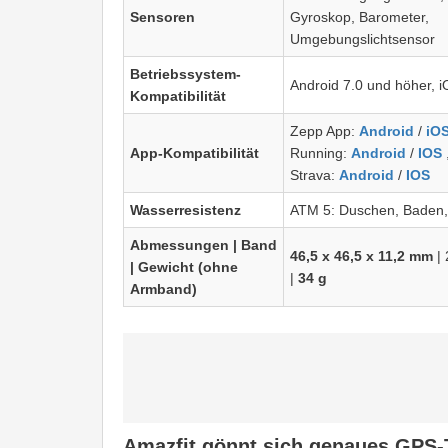
Sensoren
Gyroskop, Barometer,
Umgebungslichtsensor
Betriebssystem-
Android 7.0 und höher, 
Kompatibilität
Zepp App:
Android
/
iO
App-Kompatibilität
Running:
Android
/
IOS
Strava:
Android
/
IOS
Wasserresistenz
ATM 5: Duschen, Baden
Abmessungen | Band
46,5 x 46,5 x 11,2 mm
|
| Gewicht (ohne
|
34 g
Armband)
Amazfit gönnt sich genaues GPS-