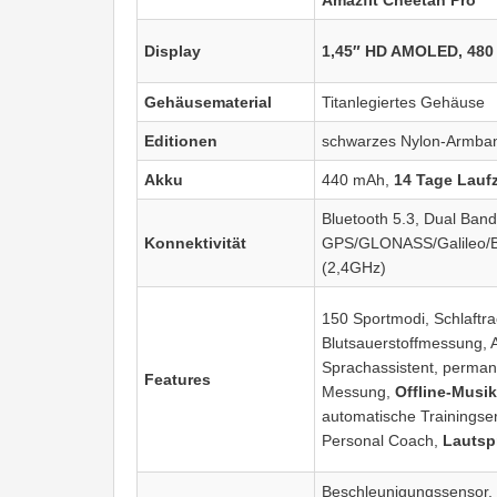
Display
1,45″ HD AMOLED, 480 
Gehäusematerial
Titanlegiertes Gehäuse
Editionen
schwarzes Nylon-Armba
Akku
440 mAh,
14 Tage Laufz
Bluetooth 5.3, Dual Band
Konnektivität
GPS/GLONASS/Galileo
(2,4GHz)
150 Sportmodi, Schlaftra
Blutsauerstoffmessung, A
Sprachassistent, perma
Features
Messung,
Offline-Musi
automatische Trainingse
Personal Coach,
Lautsp
Beschleunigungssensor,