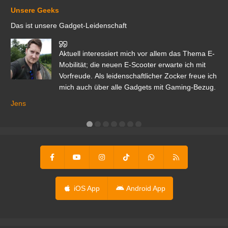
Unsere Geeks
Das ist unsere Gadget-Leidenschaft
den
Aktuell interessiert mich vor allem das Thema E-
r.
Mobilität; die neuen E-Scooter erwarte ich mit
Vorfreude. Als leidenschaftlicher Zocker freue ich
mich auch über alle Gadgets mit Gaming-Bezug.
Ma
ga
Jens
er
iOS App
Android App