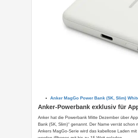
Anker MagGo Power Bank (5K, Slim) White
Anker-Powerbank exklusiv für Ap
Anker hat die Powerbank Mitte Dezember über App
Bank (5K, Slim)“ genannt. Der Name verrät schon m
Ankers MagGo-Serie wird das kabellose Laden mit 
werden iPhones mit bis zu 15 Watt geladen.