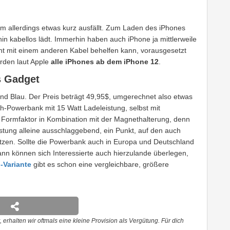
cm allerdings etwas kurz ausfällt. Zum Laden des iPhones
n kabellos lädt. Immerhin haben auch iPhone ja mittlerweile
ht mit einem anderen Kabel behelfen kann, vorausgesetzt
rden laut Apple
alle iPhones ab dem iPhone 12
.
s Gadget
und Blau. Der Preis beträgt 49,95$, umgerechnet also etwas
Ah-Powerbank mit 15 Watt Ladeleistung, selbst mit
 Formfaktor in Kombination mit der Magnethalterung, denn
Leistung alleine ausschlaggebend, ein Punkt, auf den auch
tzen. Sollte die Powerbank auch in Europa und Deutschland
ann können sich Interessierte auch hierzulande überlegen,
-Variante
gibt es schon eine vergleichbare, größere
 erhalten wir oftmals eine kleine Provision als Vergütung. Für dich