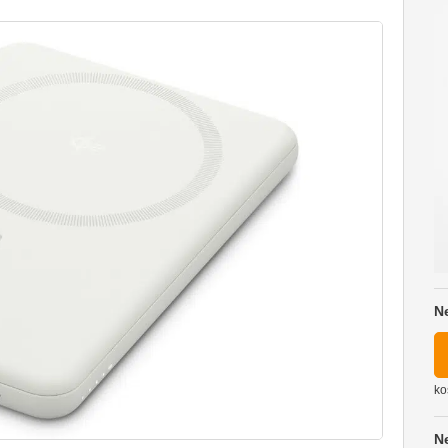
N
ko
N