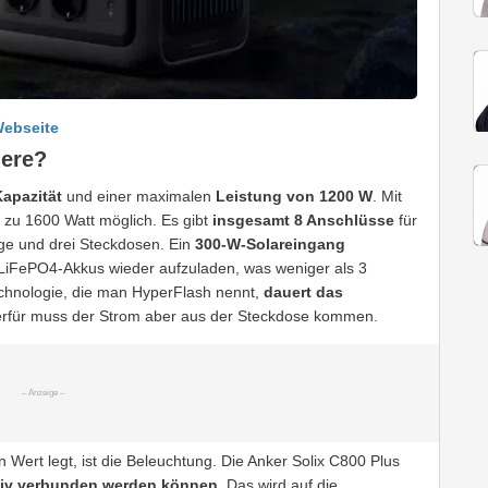
Webseite
dere?
apazität
und einer maximalen
Leistung von 1200 W
. Mit
 zu 1600 Watt möglich. Es gibt
insgesamt 8 Anschlüsse
für
ge und drei Steckdosen. Ein
300-W-Solareingang
 LiFePO4-Akkus wieder aufzuladen, was weniger als 3
echnologie, die man HyperFlash nennt,
dauert das
ierfür muss der Strom aber aus der Steckdose kommen.
Wert legt, ist die Beleuchtung. Die Anker Solix C800 Plus
ativ verbunden werden können
. Das wird auf die