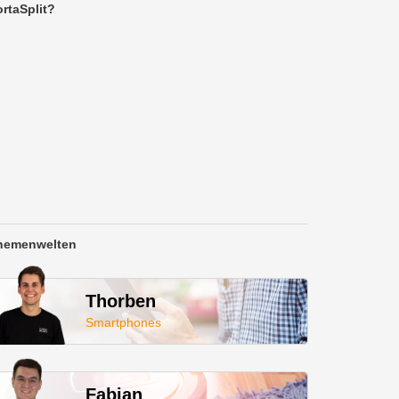
rtaSplit?
hemenwelten
Thorben
Smartphones
Fabian