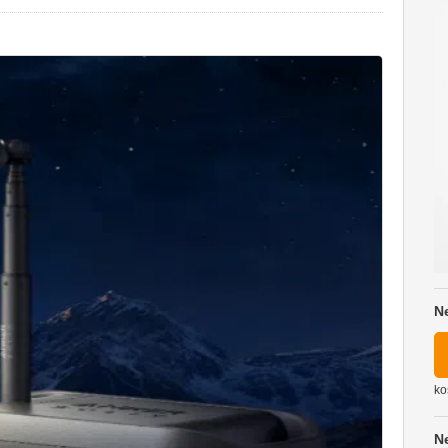
N
ko
N