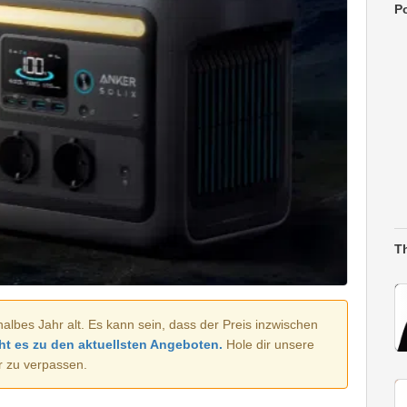
Po
T
halbes Jahr alt. Es kann sein, dass der Preis inzwischen
ht es zu den aktuellsten Angeboten.
Hole dir unsere
r zu verpassen.