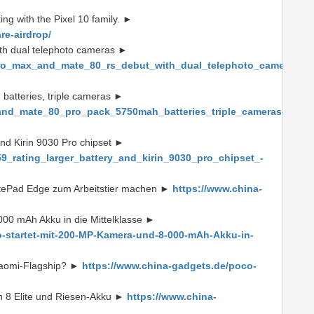
ing with the Pixel 10 family. ►
re-airdrop/
th dual telephoto cameras ►
ro_max_and_mate_80_rs_debut_with_dual_telephoto_cameras-
atteries, triple cameras ►
nd_mate_80_pro_pack_5750mah_batteries_triple_cameras-
and Kirin 9030 Pro chipset ►
_rating_larger_battery_and_kirin_9030_pro_chipset_-
tePad Edge zum Arbeitstier machen ►
https://www.china-
000 mAh Akku in die Mittelklasse ►
-startet-mit-200-MP-Kamera-und-8-000-mAh-Akku-in-
Xiaomi-Flagship? ►
https://www.china-gadgets.de/poco-
n 8 Elite und Riesen-Akku ►
https://www.china-