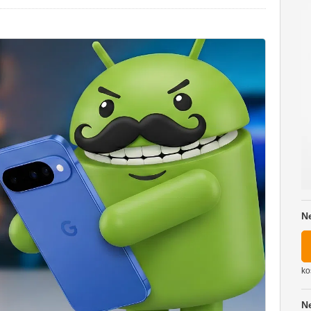
N
ko
N