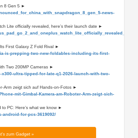
on 8 Gen 5 ►
nnounced_for_china_with_snapdragon_8_gen_5-news-
Lite officially revealed, here’s their launch date ►
s_pad_go_2_and_oneplus_watch_lite_officially_revealed_heres_
ts First Galaxy Z Fold Rival ►
-is-prepping-two-new-foldables-including-its-first-
 With Two 200MP Cameras ►
x300-ultra-tipped-for-late-q1-2026-launch-with-two-
-Arm zeigt sich auf Hands-on-Fotos ►
Phone-mit-Gimbal-Kamera-am-Roboter-Arm-zeigt-sich-
id to PC: Here’s what we know ►
s-android-for-pcs-3619092/
ht's zum Gadget