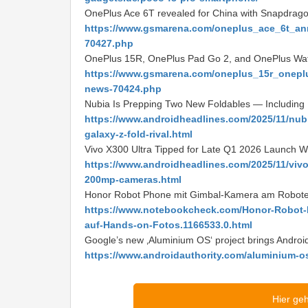
OnePlus Ace 6T revealed for China with Snapdrag
https://www.gsmarena.com/oneplus_ace_6t_a
70427.php
OnePlus 15R, OnePlus Pad Go 2, and OnePlus Watch 
https://www.gsmarena.com/oneplus_15r_oneplu
news-70424.php
Nubia Is Prepping Two New Foldables — Including I
https://www.androidheadlines.com/2025/11/nubia
galaxy-z-fold-rival.html
Vivo X300 Ultra Tipped for Late Q1 2026 Launch
https://www.androidheadlines.com/2025/11/vivo-
200mp-cameras.html
Honor Robot Phone mit Gimbal-Kamera am Roboter
https://www.notebookcheck.com/Honor-Robot-
auf-Hands-on-Fotos.1166533.0.html
Google’s new ‚Aluminium OS‘ project brings Andro
https://www.androidauthority.com/aluminium-o
Hier ge