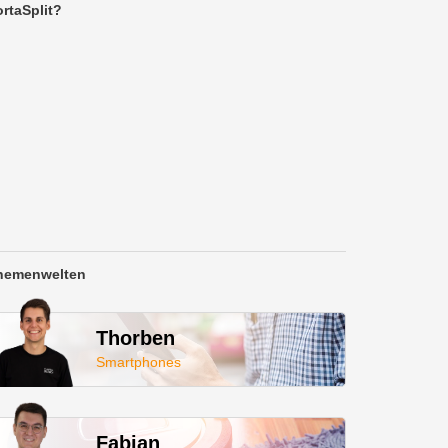
rtaSplit?
hemenwelten
Thorben
Smartphones
Fabian