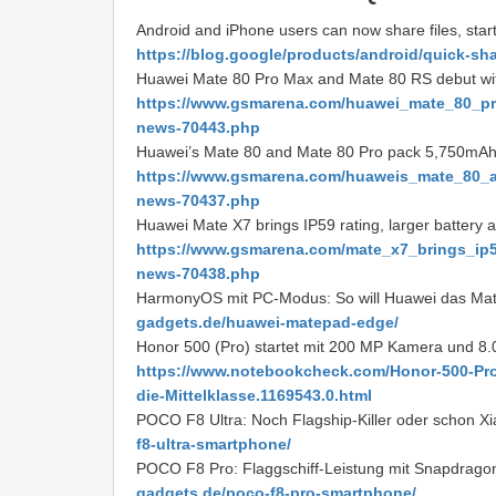
Android and iPhone users can now share files, start
https://blog.google/products/android/quick-sha
Huawei Mate 80 Pro Max and Mate 80 RS debut wi
https://www.gsmarena.com/huawei_mate_80_p
news-70443.php
Huawei’s Mate 80 and Mate 80 Pro pack 5,750mAh b
https://www.gsmarena.com/huaweis_mate_80_a
news-70437.php
Huawei Mate X7 brings IP59 rating, larger battery 
https://www.gsmarena.com/mate_x7_brings_ip59
news-70438.php
HarmonyOS mit PC-Modus: So will Huawei das Ma
gadgets.de/huawei-matepad-edge/
Honor 500 (Pro) startet mit 200 MP Kamera und 8.
https://www.notebookcheck.com/Honor-500-Pro
die-Mittelklasse.1169543.0.html
POCO F8 Ultra: Noch Flagship-Killer oder schon 
f8-ultra-smartphone/
POCO F8 Pro: Flaggschiff-Leistung mit Snapdrago
gadgets.de/poco-f8-pro-smartphone/