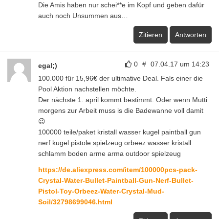
Die Amis haben nur schei**e im Kopf und geben dafür
auch noch Unsummen aus…
Zitieren
Antworten
0
#
07.04.17 um 14:23
egal;)
100.000 für 15,96€ der ultimative Deal. Fals einer die
Pool Aktion nachstellen möchte.
Der nächste 1. april kommt bestimmt. Oder wenn Mutti
morgens zur Arbeit muss is die Badewanne voll damit
😉
100000 teile/paket kristall wasser kugel paintball gun
nerf kugel pistole spielzeug orbeez wasser kristall
schlamm boden arme arma outdoor spielzeug
https://de.aliexpress.com/item/100000pcs-pack-
Crystal-Water-Bullet-Paintball-Gun-Nerf-Bullet-
Pistol-Toy-Orbeez-Water-Crystal-Mud-
Soil/32798699046.html