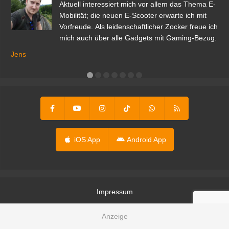
den
Aktuell interessiert mich vor allem das Thema E-
r.
Mobilität; die neuen E-Scooter erwarte ich mit
Vorfreude. Als leidenschaftlicher Zocker freue ich
mich auch über alle Gadgets mit Gaming-Bezug.
Ma
ga
Jens
er
iOS App
Android App
Impressum
Inhalte melden