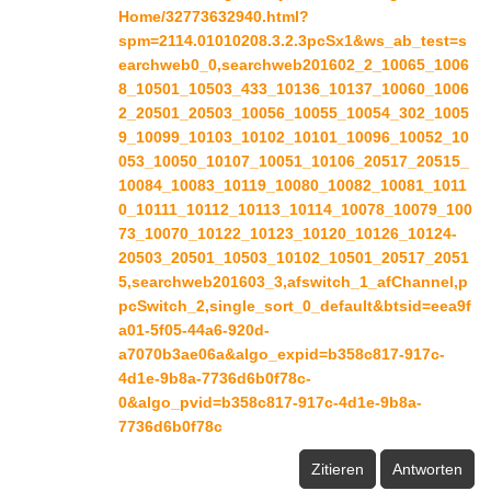
Home/32773632940.html?
spm=2114.01010208.3.2.3pcSx1&ws_ab_test=s
earchweb0_0,searchweb201602_2_10065_1006
8_10501_10503_433_10136_10137_10060_1006
2_20501_20503_10056_10055_10054_302_1005
9_10099_10103_10102_10101_10096_10052_10
053_10050_10107_10051_10106_20517_20515_
10084_10083_10119_10080_10082_10081_1011
0_10111_10112_10113_10114_10078_10079_100
73_10070_10122_10123_10120_10126_10124-
20503_20501_10503_10102_10501_20517_2051
5,searchweb201603_3,afswitch_1_afChannel,p
pcSwitch_2,single_sort_0_default&btsid=eea9f
a01-5f05-44a6-920d-
a7070b3ae06a&algo_expid=b358c817-917c-
4d1e-9b8a-7736d6b0f78c-
0&algo_pvid=b358c817-917c-4d1e-9b8a-
7736d6b0f78c
Zitieren
Antworten