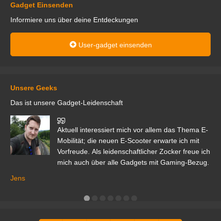
Gadget Einsenden
Informiere uns über deine Entdeckungen
User-gadget einsenden
Unsere Geeks
Das ist unsere Gadget-Leidenschaft
den
Aktuell interessiert mich vor allem das Thema E-
r.
Mobilität; die neuen E-Scooter erwarte ich mit
Vorfreude. Als leidenschaftlicher Zocker freue ich
mich auch über alle Gadgets mit Gaming-Bezug.
Ma
ga
Jens
er