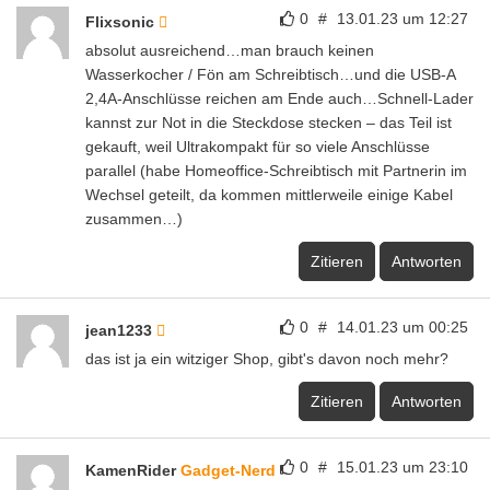
0
#
13.01.23 um 12:27
Flixsonic
absolut ausreichend…man brauch keinen
Wasserkocher / Fön am Schreibtisch…und die USB-A
2,4A-Anschlüsse reichen am Ende auch…Schnell-Lader
kannst zur Not in die Steckdose stecken – das Teil ist
gekauft, weil Ultrakompakt für so viele Anschlüsse
parallel (habe Homeoffice-Schreibtisch mit Partnerin im
Wechsel geteilt, da kommen mittlerweile einige Kabel
zusammen…)
Zitieren
Antworten
0
#
14.01.23 um 00:25
jean1233
das ist ja ein witziger Shop, gibt's davon noch mehr?
Zitieren
Antworten
0
#
15.01.23 um 23:10
KamenRider
Gadget-Nerd