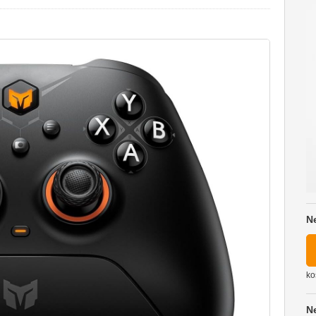
N
ko
N