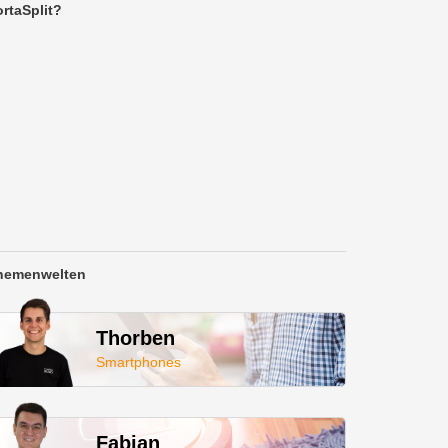
rtaSplit?
hemenwelten
Thorben
Smartphones
Fabian