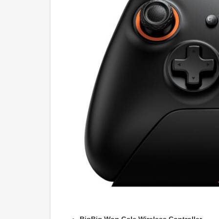
BigBig Won Gale Wireless Controller