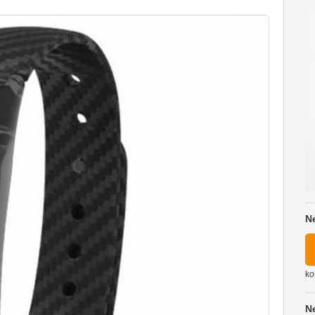
N
ko
N