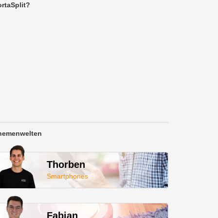
rtaSplit?
hemenwelten
Thorben
Smartphones
Fabian