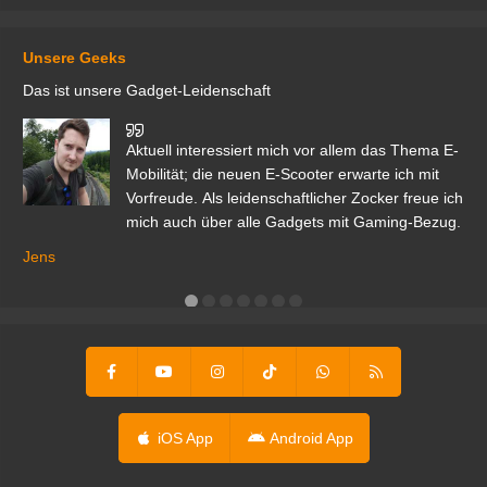
Unsere Geeks
Das ist unsere Gadget-Leidenschaft
den
Aktuell interessiert mich vor allem das Thema E-
r.
Mobilität; die neuen E-Scooter erwarte ich mit
Vorfreude. Als leidenschaftlicher Zocker freue ich
mich auch über alle Gadgets mit Gaming-Bezug.
Ma
ga
Jens
er
iOS App
Android App