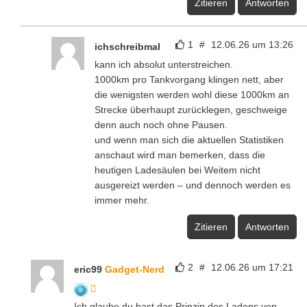
Zitieren
Antworten
1
#
12.06.26 um 13:26
ichschreibmal
kann ich absolut unterstreichen.
1000km pro Tankvorgang klingen nett, aber
die wenigsten werden wohl diese 1000km an
Strecke überhaupt zurücklegen, geschweige
denn auch noch ohne Pausen.
und wenn man sich die aktuellen Statistiken
anschaut wird man bemerken, dass die
heutigen Ladesäulen bei Weitem nicht
ausgereizt werden – und dennoch werden es
immer mehr.
Zitieren
Antworten
2
#
12.06.26 um 17:21
eric99
Gadget-Nerd
Ich glaube du hast das Prinzip des Ladens von