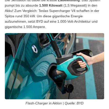
Die Sensation ist dabei die krasse
Ladeleistung
. Das System
pumpt bis zu absurde
1.500 Kilowatt
(1,5 Megawatt) in den
Akku! Zum Vergleich: Teslas Supercharger V4 schaffen in der
Spitze rund 350 kW. Um diese gigantische Energie
aufzunehmen, setzt BYD auf eine 1.000-Volt-Architektur und
gigantische 1.500 Ampere.
Flash-Charger in Aktion | Quelle: BYD