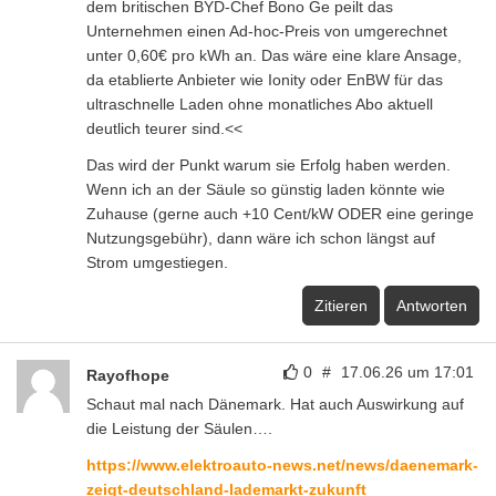
dem britischen BYD-Chef Bono Ge peilt das
Unternehmen einen Ad-hoc-Preis von umgerechnet
unter 0,60€ pro kWh an. Das wäre eine klare Ansage,
da etablierte Anbieter wie Ionity oder EnBW für das
ultraschnelle Laden ohne monatliches Abo aktuell
deutlich teurer sind.<<
Das wird der Punkt warum sie Erfolg haben werden.
Wenn ich an der Säule so günstig laden könnte wie
Zuhause (gerne auch +10 Cent/kW ODER eine geringe
Nutzungsgebühr), dann wäre ich schon längst auf
Strom umgestiegen.
Zitieren
Antworten
0
#
17.06.26 um 17:01
Rayofhope
Schaut mal nach Dänemark. Hat auch Auswirkung auf
die Leistung der Säulen….
https://www.elektroauto-news.net/news/daenemark-
zeigt-deutschland-lademarkt-zukunft