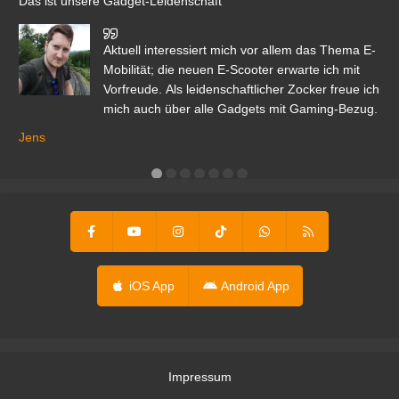
Das ist unsere Gadget-Leidenschaft
den
Aktuell interessiert mich vor allem das Thema E-
r.
Mobilität; die neuen E-Scooter erwarte ich mit
Vorfreude. Als leidenschaftlicher Zocker freue ich
mich auch über alle Gadgets mit Gaming-Bezug.
Ma
ga
Jens
er
iOS App
Android App
Impressum