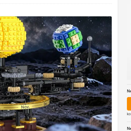
N
ko
N