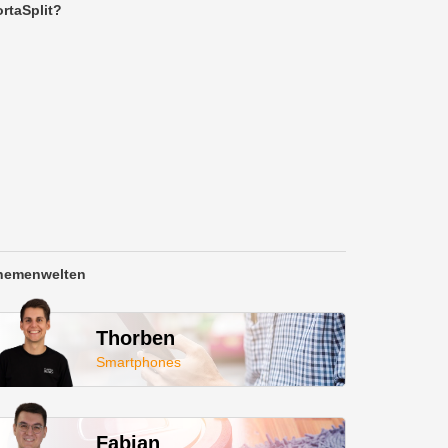
rtaSplit?
hemenwelten
Thorben
Smartphones
Fabian