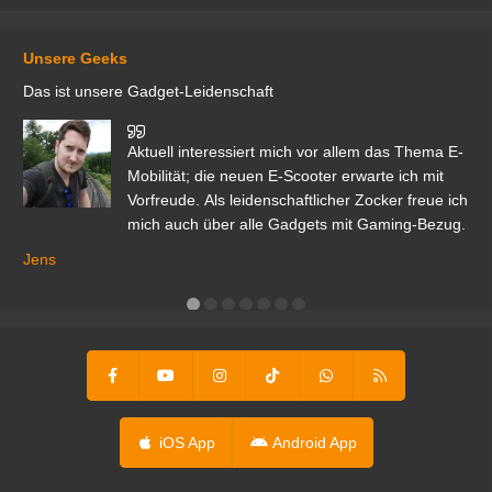
Unsere Geeks
Das ist unsere Gadget-Leidenschaft
den
Aktuell interessiert mich vor allem das Thema E-
r.
Mobilität; die neuen E-Scooter erwarte ich mit
Vorfreude. Als leidenschaftlicher Zocker freue ich
mich auch über alle Gadgets mit Gaming-Bezug.
Ma
ga
Jens
er
iOS App
Android App