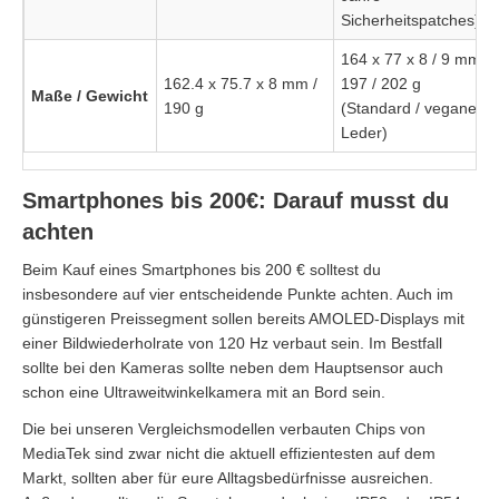
Sicherheitspatches)
164 x 77 x 8 / 9 mm,
162.4 x 75.7 x 8 mm /
197 / 202 g
Maße / Gewicht
190 g
(Standard / veganes
Leder)
Smartphones bis 200€: Darauf musst du
achten
Beim Kauf eines Smartphones bis 200 € solltest du
insbesondere auf vier entscheidende Punkte achten. Auch im
günstigeren Preissegment sollen bereits AMOLED-Displays mit
einer Bildwiederholrate von 120 Hz verbaut sein. Im Bestfall
sollte bei den Kameras sollte neben dem Hauptsensor auch
schon eine Ultraweitwinkelkamera mit an Bord sein.
Die bei unseren Vergleichsmodellen verbauten Chips von
MediaTek sind zwar nicht die aktuell effizientesten auf dem
Markt, sollten aber für eure Alltagsbedürfnisse ausreichen.