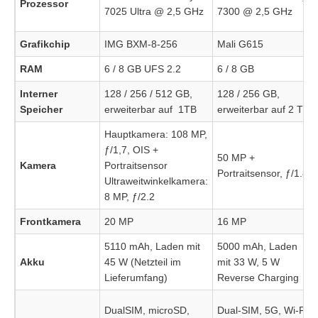
Prozessor
7025 Ultra @ 2,5 GHz
7300 @ 2,5 GHz
Grafikchip
IMG BXM-8-256
Mali G615
RAM
6 / 8 GB UFS 2.2
6 / 8 GB
Interner
128 / 256 / 512 GB,
128 / 256 GB,
Speicher
erweiterbar auf 1TB
erweiterbar auf 2 TB
Hauptkamera: 108 MP,
ƒ/1,7, OIS +
50 MP +
Kamera
Portraitsensor
Portraitsensor, ƒ/1.8
Ultraweitwinkelkamera:
8 MP, ƒ/2.2
Frontkamera
20 MP
16 MP
5110 mAh, Laden mit
5000 mAh, Laden
Akku
45 W (Netzteil im
mit 33 W, 5 W
Lieferumfang)
Reverse Charging
DualSIM, microSD,
Dual-SIM, 5G, Wi-Fi