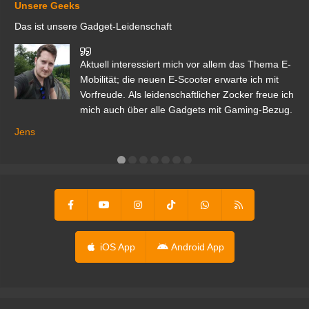
Unsere Geeks
Das ist unsere Gadget-Leidenschaft
den
Aktuell interessiert mich vor allem das Thema E-
r.
Mobilität; die neuen E-Scooter erwarte ich mit
Vorfreude. Als leidenschaftlicher Zocker freue ich
mich auch über alle Gadgets mit Gaming-Bezug.
Ma
ga
Jens
er
iOS App
Android App