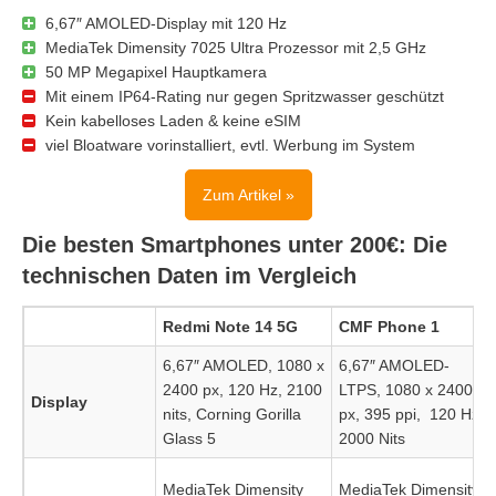
6,67″ AMOLED-Display mit 120 Hz
MediaTek Dimensity 7025 Ultra Prozessor mit 2,5 GHz
50 MP Megapixel Hauptkamera
Mit einem IP64-Rating nur gegen Spritzwasser geschützt
Kein kabelloses Laden & keine eSIM
viel Bloatware vorinstalliert, evtl. Werbung im System
Zum Artikel »
Die besten Smartphones unter 200€: Die
technischen Daten im Vergleich
Redmi Note 14 5G
CMF Phone 1
6,67″ AMOLED, 1080 x
6,67″ AMOLED-
2400 px, 120 Hz, 2100
LTPS, 1080 x 2400
Display
nits, Corning Gorilla
px, 395 ppi, 120 Hz,
Glass 5
2000 Nits
MediaTek Dimensity
MediaTek Dimensity