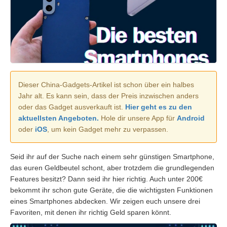
Dieser China-Gadgets-Artikel ist schon über ein halbes
Jahr alt. Es kann sein, dass der Preis inzwischen anders
oder das Gadget ausverkauft ist.
Hier geht es zu den
aktuellsten Angeboten.
Hole dir unsere App für
Android
oder
iOS
, um kein Gadget mehr zu verpassen.
Seid ihr auf der Suche nach einem sehr günstigen Smartphone,
das euren Geldbeutel schont, aber trotzdem die grundlegenden
Features besitzt? Dann seid ihr hier richtig. Auch unter 200€
bekommt ihr schon gute Geräte, die die wichtigsten Funktionen
eines Smartphones abdecken. Wir zeigen euch unsere drei
Favoriten, mit denen ihr richtig Geld sparen könnt.