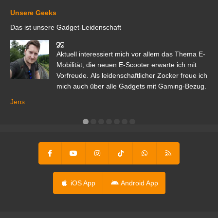
Unsere Geeks
Das ist unsere Gadget-Leidenschaft
den
Aktuell interessiert mich vor allem das Thema E-
r.
Mobilität; die neuen E-Scooter erwarte ich mit
Vorfreude. Als leidenschaftlicher Zocker freue ich
mich auch über alle Gadgets mit Gaming-Bezug.
Ma
ga
Jens
er
iOS App
Android App