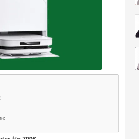
€
49€