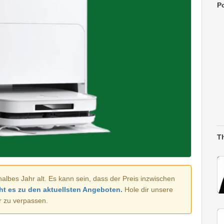
Po
T
halbes Jahr alt. Es kann sein, dass der Preis inzwischen
ht es zu den aktuellsten Angeboten.
Hole dir unsere
r zu verpassen.