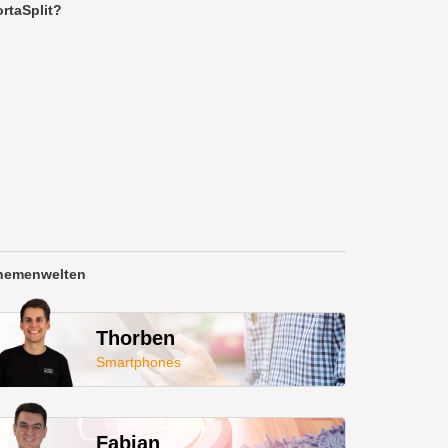
rtaSplit?
hemenwelten
Thorben
Smartphones
Fabian