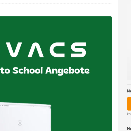
N
ko
N