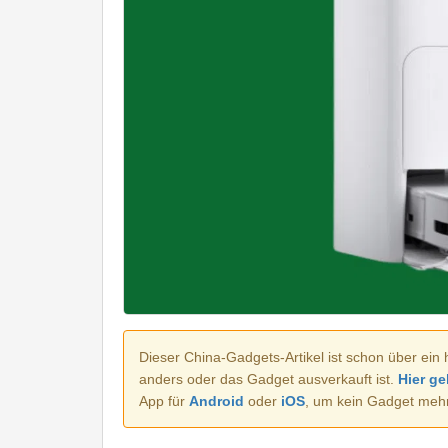
Dieser China-Gadgets-Artikel ist schon über ein 
anders oder das Gadget ausverkauft ist.
Hier ge
App für
Android
oder
iOS
, um kein Gadget meh