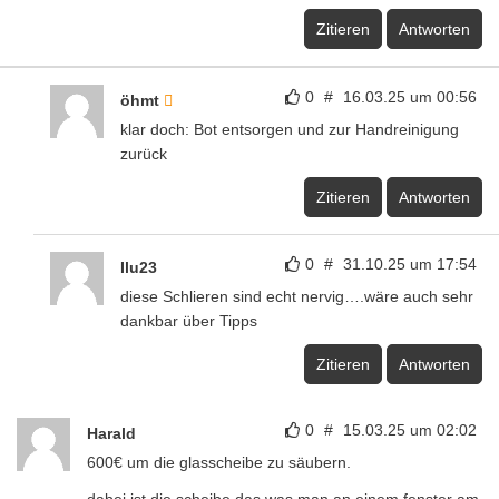
Zitieren
Antworten
0
#
16.03.25 um 00:56
öhmt
klar doch: Bot entsorgen und zur Handreinigung
zurück
Zitieren
Antworten
0
#
31.10.25 um 17:54
Ilu23
diese Schlieren sind echt nervig….wäre auch sehr
dankbar über Tipps
Zitieren
Antworten
0
#
15.03.25 um 02:02
Harald
600€ um die glasscheibe zu säubern.
dabei ist die scheibe das was man an einem fenster am