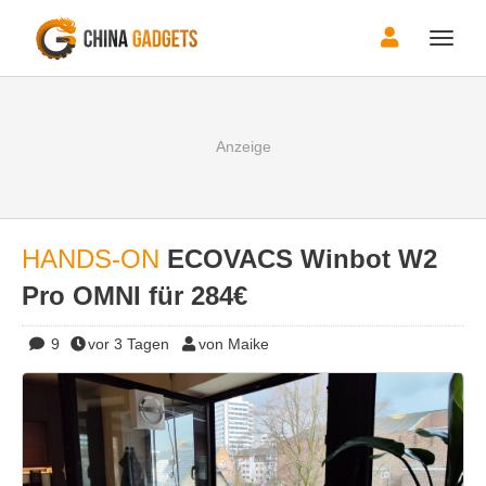
Toggle
naviga
HANDS-ON
ECOVACS Winbot W2
Pro OMNI für 284€
9
vor 3 Tagen
von Maike