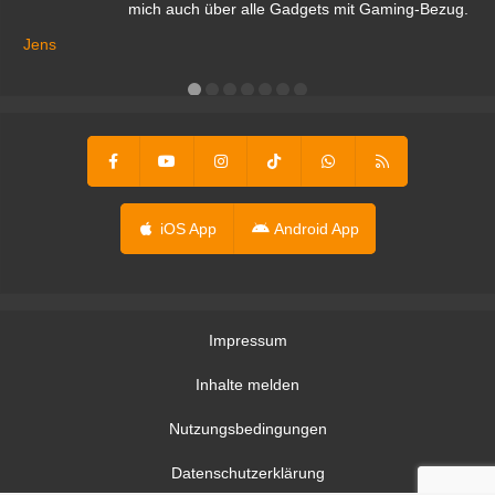
mich auch über alle Gadgets mit Gaming-Bezug.
Ma
ga
Jens
er
iOS App
Android App
Impressum
Inhalte melden
Nutzungsbedingungen
Datenschutzerklärung