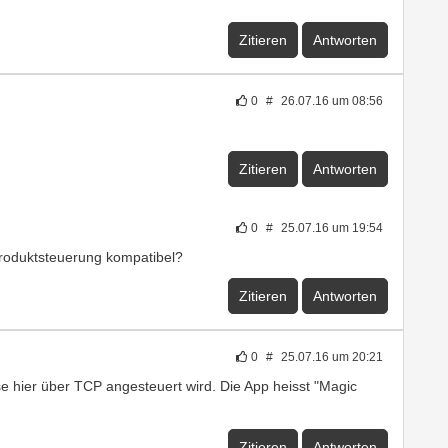
Zitieren
Antworten
0
#
26.07.16 um 08:56
Zitieren
Antworten
0
#
25.07.16 um 19:54
p/Produktsteuerung kompatibel?
Zitieren
Antworten
0
#
25.07.16 um 20:21
e hier über TCP angesteuert wird. Die App heisst "Magic
Zitieren
Antworten