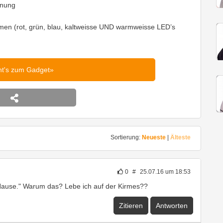
enung
n (rot, grün, blau, kaltweisse UND warmweisse LED’s
ht's zum Gadget
Sortierung:
Neueste
|
Älteste
0
#
25.07.16 um 18:53
 Hause." Warum das? Lebe ich auf der Kirmes??
Zitieren
Antworten