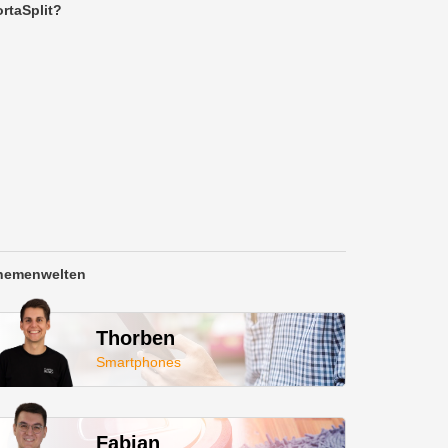
rtaSplit?
hemenwelten
Thorben
Smartphones
Fabian