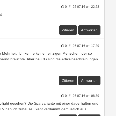
0
#
25.07.16 um 22:23
at
Zitieren
Antworten
0
#
26.07.16 um 17:29
ße Mehrheit. Ich kenne keinen einzigen Menschen, der so
hernd bräuchte. Aber bei CG sind die Artikelbeschreibungen
Zitieren
Antworten
0
#
26.07.16 um 08:39
light gesehen? Die Sparvariante mit einer dauerhaften und
 TV hab ich zuhause. Sieht verdammt gemuetlich aus.