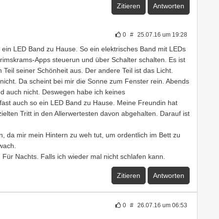
Zitieren
Antworten
0
#
25.07.16 um 19:28
) ein LED Band zu Hause. So ein elektrisches Band mit LEDs
Krimskrams-Apps steuerun und über Schalter schalten. Es ist
Teil seiner Schönheit aus. Der andere Teil ist das Licht.
icht. Da scheint bei mir die Sonne zum Fenster rein. Abends
nd auch nicht. Deswegen habe ich keines
fast auch so ein LED Band zu Hause. Meine Freundin hat
elten Tritt in den Allerwertesten davon abgehalten. Darauf ist
, da mir mein Hintern zu weh tut, um ordentlich im Bett zu
 wach.
Für Nachts. Falls ich wieder mal nicht schlafen kann.
Zitieren
Antworten
0
#
26.07.16 um 06:53