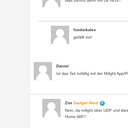
Was stimmt denn mit Dir nicht?
fsedarkalex
gefällt mir!
Daniel
Ist das Teil zufällig mit der Milight Ap
Zire
Gadget-Nerd
Nein, da milight über UDP und dies
Home WiFi".