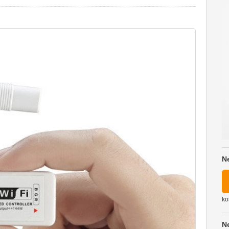
N
ko
N