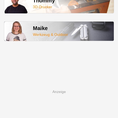
Thommy
3D-Drucker
Maike
Werkzeug & Outdoor