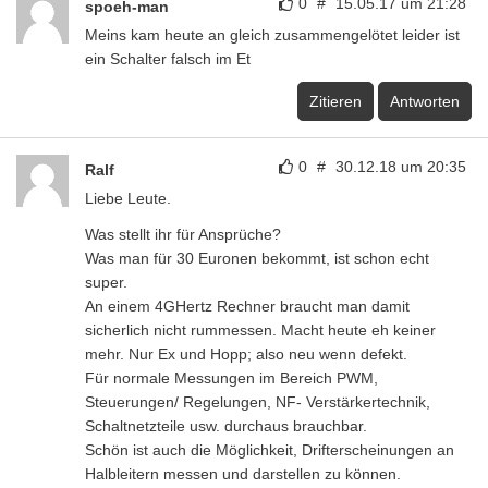
0
#
15.05.17 um 21:28
spoeh-man
Meins kam heute an gleich zusammengelötet leider ist
ein Schalter falsch im Et
Zitieren
Antworten
0
#
30.12.18 um 20:35
Ralf
Liebe Leute.
Was stellt ihr für Ansprüche?
Was man für 30 Euronen bekommt, ist schon echt
super.
An einem 4GHertz Rechner braucht man damit
sicherlich nicht rummessen. Macht heute eh keiner
mehr. Nur Ex und Hopp; also neu wenn defekt.
Für normale Messungen im Bereich PWM,
Steuerungen/ Regelungen, NF- Verstärkertechnik,
Schaltnetzteile usw. durchaus brauchbar.
Schön ist auch die Möglichkeit, Drifterscheinungen an
Halbleitern messen und darstellen zu können.