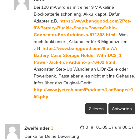
Bei 120 mA wird es mit einer 9 V Alkaline
Blockbatterie schon eng, Akku klappt. Dafür
Adapter z.B.
https://www.banggood.com/2Pcs-
9V-Battery-Buckle-Snaps-Power-Cable-
Connector-For-Arduino-p-971303.html
. Was
auch funktioniert, Akkuhalter für 6 Mignonzellen
z.B.
https://www.banggood.com/6-x-AA-
Battery-Case-Storage-Holder-With-DC2_1-
Power-Jack-For-Arduino-p-76402.html
.
Ansonsten Step-Up Wandler an LiOn-Zelle oder
Powerbank. Passt aber alles nicht mit ins Gehäuse.
Infos über das Original-Gerät
http://www.jyetech.com/Products/LcdScope/e1
50.php
Zitieren
Antworten
0
#
01.05.17 um 00:17
Zweifelnder
Danke für Deine Bewertung