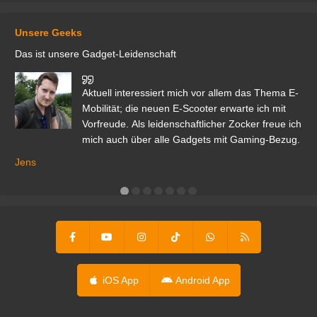
Unsere Geeks
Das ist unsere Gadget-Leidenschaft
den
Aktuell interessiert mich vor allem das Thema E-
r.
Mobilität; die neuen E-Scooter erwarte ich mit
Vorfreude. Als leidenschaftlicher Zocker freue ich
mich auch über alle Gadgets mit Gaming-Bezug.
Ma
ga
Jens
er
iOS App
Android App