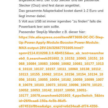
angesteckt wird. Der USB Stecker und der passende
Stecker (Oszi) sind fest daran angelötet.
Das gesammte Adapterkabel kostet damit 1-2 Euro und
liegt immer dabei.
5 Volt aus USB ist immer irgendwo "zu finden" falls die
Powerbank leer sein sollte.
Passender StepUp Wandler z.B. dieser hier:
https://de.aliexpress.com/item/MT3608-DC-DC-Step-
Up-Power-Apply-Module-Booster-Power-Module-
MAX-output-28V-2A/32667701605.html?
spm=2114.010208.3.9.4B451S&ws_ab_test=searchw
eb0_0,searchweb201602_3_10152_10065_10151_10
068_10084_10083_10080_10082_10081_10177_1013
6_10110_10137_10157_10111_10060_10138_10112_
10113_10155_10062_10114_10156_10154_10134_10
056_10181_10055_10054_10182_10059_10099_1007
8_10079_10103_10073_10102_10096_10070_10123_
10052_10053_10142_10107_10050_10051-
10177_10078,searchweb201603_4,ppcSwitch_5&bts
id=26f0caa6-150a-4c5b-86d5-
c87451bf8bea&algo_expid=e6d34ea8-df74-4350-