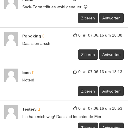
0
#
07.06.16 um 18:53
Tester3
Ich hau mich weg! Das sind leuchtende Eier
Zitieren
Antworten
0
#
07.06.16 um 19:03
Chris
Das ist ein rot glühender Hodensack!
Zitieren
Antworten
0
#
07.06.16 um 19:13
j.quinn
Herzform. Made my Day ?
Zitieren
Antworten
0
#
07.06.16 um 20:50
Anonym
Haha das ist der running gag unter dem Fahrradsattel,