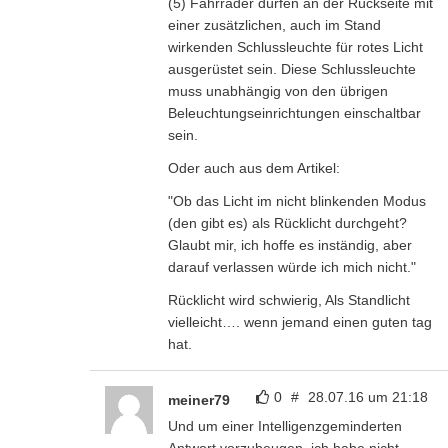
0
#
28.07.16 um 21:18
meiner79
Und um einer Intelligenzgeminderten
Antwort vorzubeugen, ich habe nicht
behauptet, das er Unrecht hat. Nur wenn
es keine Strafe gibt, ist es nunmal
herzlich egal, was ich am Fahrrad
anbastel. Nichts anderes hab ich
ausgesagt.
Man kann es sogar auf die Spitze treiben
und am Körper anbringen.
0
#
28.07.16 um 11:30
computerpitti
Sehen aus als wenn Dir Deine Eier glühend unterm
Sattel hängen ?
Zitieren
Antworten