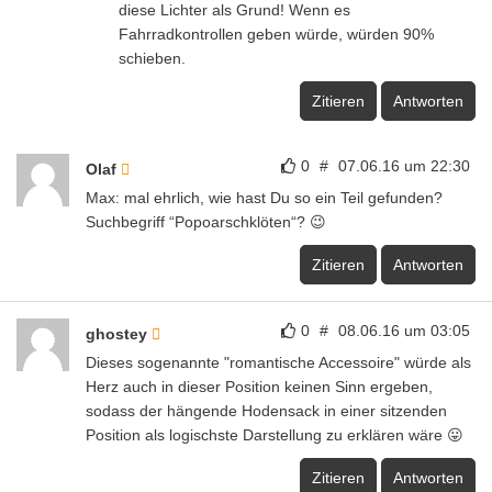
sodass der hängende Hodensack in einer sitzenden
Position als logischste Darstellung zu erklären wäre 😛
Zitieren
Antworten
0
#
08.06.16 um 09:55
Max_Schuetz
Gadget-
Nerd
@Olaf: Nein, bei der Suche nach Fahrradbeleuchtung.
Zitieren
Antworten
0
#
08.06.16 um 11:43
Jens
CG-Team
Hey Max,
wir wollten dich bestimmt nicht übergehen. Ich hatte
deine Einsendung bis jetzt nur gar nicht gesehen, sonst
hätte ich dich natürlich erwähnt. Ehre, wem Ehre
gebührt.