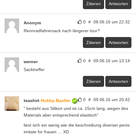
Materials aber entsprechend elastisch"
liest sich ein wenig wie die beschreibung diverser penis
imitate für frauen … XD
Zitieren
Antworten
0
#
12.06.16 um 02:00
hijack
Ich kannte nur dies Kampagne
https://www.kickstarter.com/projects/bikeballs/bike-
balls-bike-light
Zitieren
Antworten
0
#
12.06.16 um 09:13
meiner79
Wo in der StVO steht den das ich kein zusätzliches Licht
zu dem zugelassenen, anbringen darf. Es gibt im
Strafkatalog auch keine Strafe für nicht konformes Licht.
Auch benötigt man keine ABE.