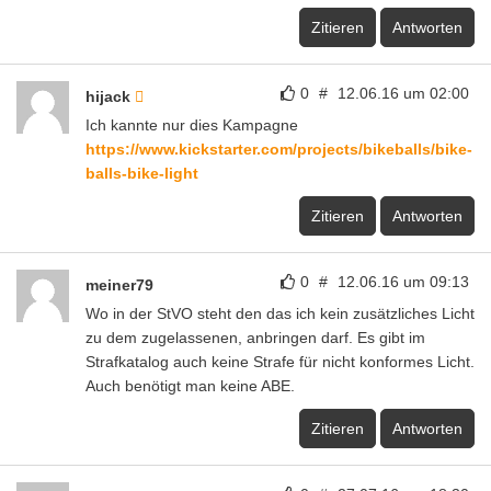
Zitieren
Antworten
0
#
27.07.16 um 18:30
Sentenza
@Blongbling: Lol War auch mein erster Gedanke.
Zitieren
Antworten
0
#
27.07.16 um 18:31
Sentenza
Wer da ein Herz sieht, muss aber ein Hardcore-
Romantiker sein…
Zitieren
Antworten
0
#
27.07.16 um 19:14
Anonym
Also Herz war das letzte an das ich dachte, als ich das
Bild sah….