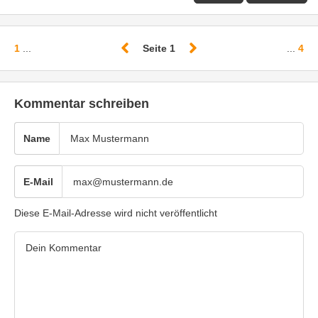
Bild anhängen
Mit Absenden des Formulars akzeptiere ich die
Datenschutzerklärung
und die
Nutzungsbedingungen
. Halte
dich für ein wertschätzendes Miteinander an
unsere
Community-Guidelines.