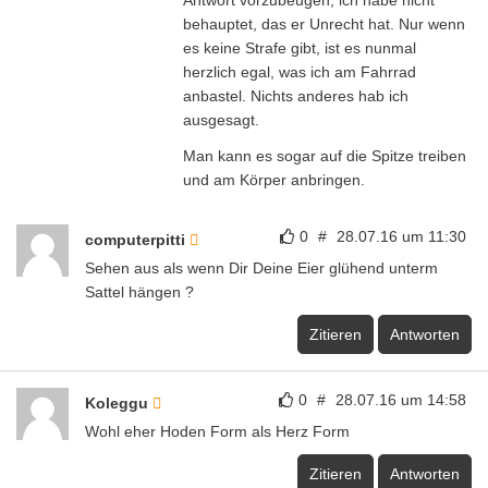
0
#
28.07.16 um 14:58
Koleggu
Wohl eher Hoden Form als Herz Form
Zitieren
Antworten
1
...
Seite 1
...
4
Kommentar schreiben
Name
E-Mail
Diese E-Mail-Adresse wird nicht veröffentlicht