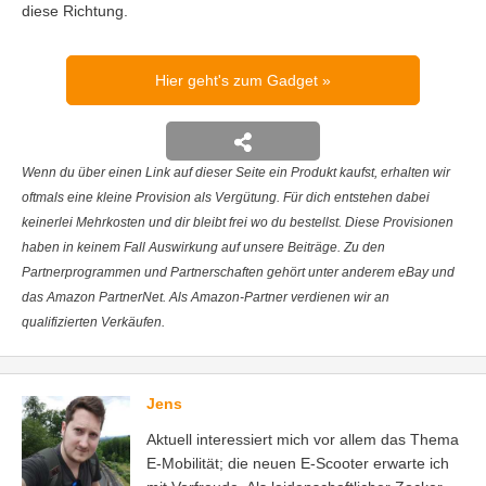
Jens
Aktuell interessiert mich vor allem das Thema
E-Mobilität; die neuen E-Scooter erwarte ich
mit Vorfreude. Als leidenschaftlicher Zocker
freue ich mich auch über alle Gadgets mit
Gaming-Bezug.
Sortierung:
Neueste
|
Älteste
Kommentare (122)
0
#
07.06.16 um 17:56
Anonym
Äääähm…
Zitieren
Antworten
0
#
07.06.16 um 17:56
Peter
Herzform? Wohl eher Testikel, oder?