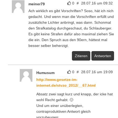
wohl Recht gehabt. 🙂
Und um einer unüberlegten,
contraproduktiven Antwort gleich
vorzubeugen:
Erlaubt ist, was dort steht. Was dort nicht
steht, ist deshalb nicht erlaubt.
Merkwürdiges Denken mancher Leute, dass
nur das verboten sei, was mit Strafe oder
Buße geahndet wird.
Zitieren
Antworten
0
#
28.07.16 um 21:14
cookie
monster
weiterlesen:
(4) Fahrräder müssen an der Rückseite
mit
1. einer Schlussleuchte für rotes Licht,
deren niedrigster Punkt der leuchtenden