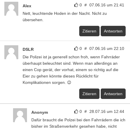
0
#
28.07.16 um 12:44
Anonym
Dafür braucht die Polzei bei den Fahrrädern die ich
bisher im Straßenverkehr gesehen habe, nicht
diese Lichter als Grund! Wenn es
Fahrradkontrollen geben würde, würden 90%
schieben.
Zitieren
Antworten
0
#
07.06.16 um 22:30
Olaf
Max: mal ehrlich, wie hast Du so ein Teil gefunden?
Suchbegriff “Popoarschklöten“? 😉
Zitieren
Antworten
0
#
08.06.16 um 03:05
ghostey
Dieses sogenannte "romantische Accessoire" würde als
Herz auch in dieser Position keinen Sinn ergeben,