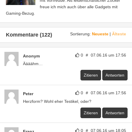
Zitieren
Antworten
0
#
07.06.16 um 18:05
Franz
Sack-Form trifft es wohl genauer. 😀
Zitieren
Antworten
0
#
07.06.16 um 18:08
Popoking
Das is en arsch
Zitieren
Antworten
0
#
07.06.16 um 18:13
bast
klöten!
Zitieren
Antworten