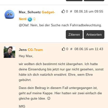
Dass dein Beitrag in diesem Fall untergegangen ist,
geht auf meine Kappe. Hier hatten wir zwei einfach die
gleiche gute Idee. 😉
MfG
Jens
Zitieren
Antworten
0
#
08.06.16 um 12:49
misterdata
Wem gehören die Leurklöten? 🙂 🙂 🙂 einfach herrlich,
Loidz!
Zitieren
Antworten
0
#
08.06.16 um 13:16
Matahalii
Jawollja. Leuchtklöten…
Zitieren
Antworten