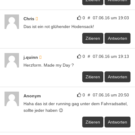
sollte jeder haben 😉
Zitieren
Antworten
0
#
07.06.16 um 21:41
Alex
Nett, leuchtende Hoden in der Nacht. Nicht zu
übersehen.
Zitieren
Antworten
0
#
07.06.16 um 22:10
DSLR
Die Polizei ist ja generell schon froh, wenn Fahrräder
überhaupt beleuchtet sind. Wenn man allerdings an
einen Cop gerät, der vorhat, einem so richtig auf die
Eier zu gehen könnte dieses Rücklicht für
Komplikationen sorgen. 😉
Zitieren
Antworten