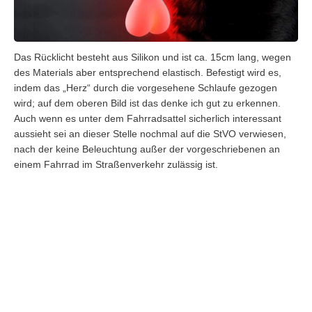
Das Rücklicht besteht aus Silikon und ist ca. 15cm lang, wegen
des Materials aber entsprechend elastisch. Befestigt wird es,
indem das „Herz“ durch die vorgesehene Schlaufe gezogen
wird; auf dem oberen Bild ist das denke ich gut zu erkennen.
Auch wenn es unter dem Fahrradsattel sicherlich interessant
aussieht sei an dieser Stelle nochmal auf die StVO verwiesen,
nach der keine Beleuchtung außer der vorgeschriebenen an
einem Fahrrad im Straßenverkehr zulässig ist.
Wenn’s beim Abtasten so aussieht, sollte man(n) einen
Arzt aufsuchen
Ob das Licht im nicht blinkenden Modus (den gibt es) als
Rücklicht durchgeht? Glaubt mir, ich hoffe es inständig, aber
darauf verlassen würde ich mich nicht. 🙂 Auf das Gespräch mit
dem Verkehrspolizisten wäre ich aber gespannt.