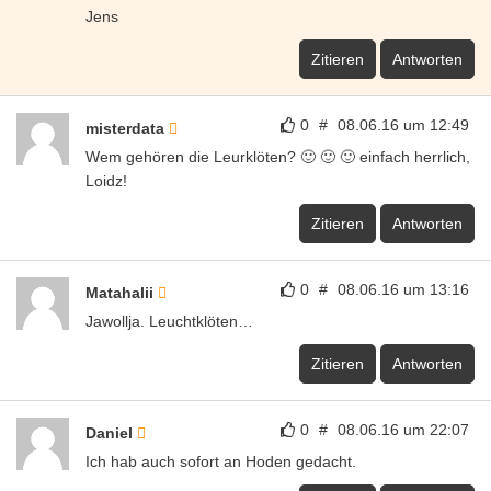
0
#
08.06.16 um 22:07
Daniel
Ich hab auch sofort an Hoden gedacht.
Zitieren
Antworten
0
#
08.06.16 um 22:32
Anonym
Rennradfahrersack nach längerer tour?
Zitieren
Antworten
0
#
09.06.16 um 13:14
werner
Sacktreffer
Zitieren
Antworten
0
#
09.06.16 um 20:42
teashirt
Hobby-Bastler
" besteht aus Silikon und ist ca. 15cm lang, wegen des