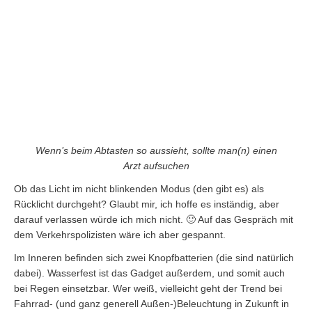
Im Inneren befinden sich zwei Knopfbatterien (die sind natürlich
dabei). Wasserfest ist das Gadget außerdem, und somit auch
bei Regen einsetzbar. Wer weiß, vielleicht geht der Trend bei
Fahrrad- (und ganz generell Außen-)Beleuchtung in Zukunft in
diese Richtung.
Hier geht's zum Gadget
Wenn du über einen Link auf dieser Seite ein Produkt kaufst, erhalten wir
oftmals eine kleine Provision als Vergütung. Für dich entstehen dabei
keinerlei Mehrkosten und dir bleibt frei wo du bestellst. Diese Provisionen
haben in keinem Fall Auswirkung auf unsere Beiträge. Zu den
Partnerprogrammen und Partnerschaften gehört unter anderem eBay und
das Amazon PartnerNet. Als Amazon-Partner verdienen wir an
qualifizierten Verkäufen.