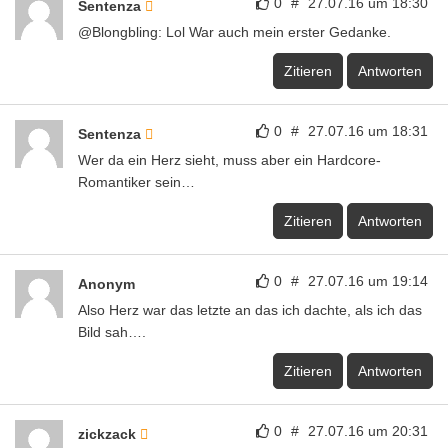
Zitieren
Antworten
0
#
27.07.16 um 20:31
zickzack
Cojones die leuchten ….. super sowas habe ich schon
immer gesucht?
Zitieren
Antworten
0
#
28.07.16 um 07:35
icke
@misterdata
…eventuell eine Kopie vom Dschungelcamp / RTL ??
-brüll – gröhl-
@meiner79
Es gibt Vorschriften – auch für die Beleuchtung an
Fahrrädern!
Ergo: Wenn man keine Ahnung hat – einfach Mal die
F….. halten !