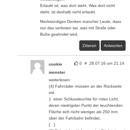
Fläche sich nicht weniger als 250 mm
über der Fahrbahn befindet,
[…]
(5) Fahrräder dürfen an der Rückseite mit
einer zusätzlichen, auch im Stand
wirkenden Schlussleuchte für rotes Licht
ausgerüstet sein. Diese Schlussleuchte
muss unabhängig von den übrigen
Beleuchtungseinrichtungen einschaltbar
sein.
Oder auch aus dem Artikel:
"Ob das Licht im nicht blinkenden Modus
(den gibt es) als Rücklicht durchgeht?
Glaubt mir, ich hoffe es inständig, aber
darauf verlassen würde ich mich nicht."
Rücklicht wird schwierig, Als Standlicht
vielleicht…. wenn jemand einen guten tag
hat.