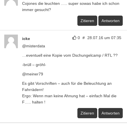
Zitieren
Antworten
0
#
28.07.16 um 09:32
meiner79
Ach wirklich es gibt Vorschriften? Soso, hät ich nich
gedacht. Und wenn man die Vorschriften erfüllt und
zusätzliche Lichter anbringt, was dann. Schonmal
den Strafkatalog durchgeschaut, du Schlauberger.
Es gibt keine Strafen dafür also maximal ziehen Sie
die ein. Den Spruch aus den 90ern, hättest mal
besser selber beherzigt.
Zitieren
Antworten
0
#
28.07.16 um 19:09
Humusum
http://www.gesetze-im-
internet.de/stvzo_2012/__67.html
Absatz zwei sagt kurz und knapp, der icke hat