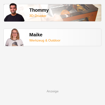
Mehr zu uns
Das CG-Team
Über China-Gadgets.de
Presse
Kontakt
Redaktionelle Grundsätze & Transparenz