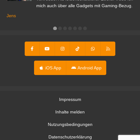
mich auch über alle Gadgets mit Gaming-Bezug.
Ma
ga
Jens
er
iOS App
Android App
Impressum
Inhalte melden
Nutzungsbedingungen
Datenschutzerklärung