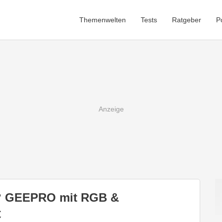
Themenwelten
Tests
Ratgeber
P
l? GEEPRO mit RGB &
€