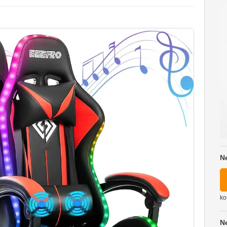
N
ko
N