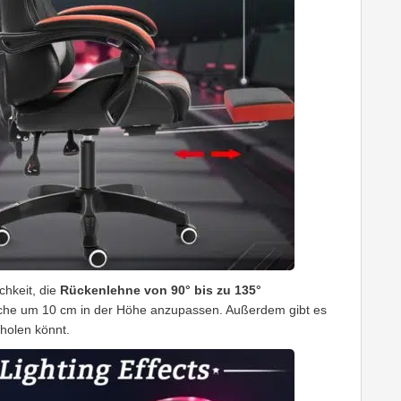
chkeit, die
Rückenlehne von 90° bis zu 135°
läche um 10 cm in der Höhe anzupassen. Außerdem gibt es
rholen könnt.