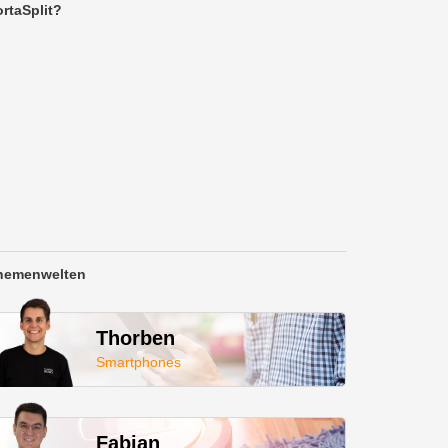
rtaSplit?
hemenwelten
Thorben
Smartphones
Fabian