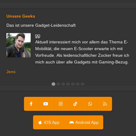
Unsere Geeks
Das ist unsere Gadget-Leidenschaft
den
Aktuell interessiert mich vor allem das Thema E-
r.
Mobilität; die neuen E-Scooter erwarte ich mit
Vorfreude. Als leidenschaftlicher Zocker freue ich
mich auch über alle Gadgets mit Gaming-Bezug.
Ma
ga
Jens
er
iOS App
Android App