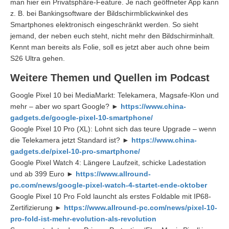
man hier ein Privatsphäre-Feature. Je nach geöffneter App kann
z. B. bei Bankingsoftware der Bildschirmblickwinkel des
Smartphones elektronisch eingeschränkt werden. So sieht
jemand, der neben euch steht, nicht mehr den Bildschirminhalt.
Kennt man bereits als Folie, soll es jetzt aber auch ohne beim
S26 Ultra gehen.
Weitere Themen und Quellen im Podcast
Google Pixel 10 bei MediaMarkt: Telekamera, Magsafe-Klon und
mehr – aber wo spart Google? ►
https://www.china-
gadgets.de/google-pixel-10-smartphone/
Google Pixel 10 Pro (XL): Lohnt sich das teure Upgrade – wenn
die Telekamera jetzt Standard ist? ►
https://www.china-
gadgets.de/pixel-10-pro-smartphone/
Google Pixel Watch 4: Längere Laufzeit, schicke Ladestation
und ab 399 Euro ►
https://www.allround-
pc.com/news/google-pixel-watch-4-startet-ende-oktober
Google Pixel 10 Pro Fold launcht als erstes Foldable mit IP68-
Zertifizierung ►
https://www.allround-pc.com/news/pixel-10-
pro-fold-ist-mehr-evolution-als-revolution