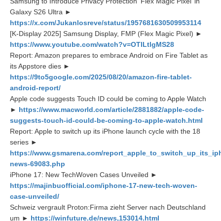
Samsung to Introduce Privacy Protection ‘Flex Magic Pixel’ in
Galaxy S26 Ultra ►
https://x.com/Jukanlosreve/status/1957681630509953114
[K-Display 2025] Samsung Display, FMP (Flex Magic Pixel) ►
https://www.youtube.com/watch?v=OTILtlgMS28
Report: Amazon prepares to embrace Android on Fire Tablet as
its Appstore dies ►
https://9to5google.com/2025/08/20/amazon-fire-tablet-
android-report/
Apple code suggests Touch ID could be coming to Apple Watch
►
https://www.macworld.com/article/2881882/apple-code-
suggests-touch-id-could-be-coming-to-apple-watch.html
Report: Apple to switch up its iPhone launch cycle with the 18
series ►
https://www.gsmarena.com/report_apple_to_switch_up_its_ip
news-69083.php
iPhone 17: New TechWoven Cases Unveiled ►
https://majinbuofficial.com/iphone-17-new-tech-woven-
case-unveiled/
Schweiz vergrault Proton:Firma zieht Server nach Deutschland
um ►
https://winfuture.de/news,153014.html