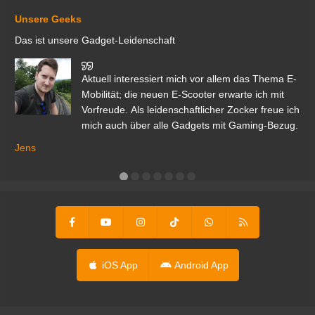
Unsere Geeks
Das ist unsere Gadget-Leidenschaft
den
Aktuell interessiert mich vor allem das Thema E-
r.
Mobilität; die neuen E-Scooter erwarte ich mit
Vorfreude. Als leidenschaftlicher Zocker freue ich
mich auch über alle Gadgets mit Gaming-Bezug.
Ma
ga
Jens
er
iOS App
Android App