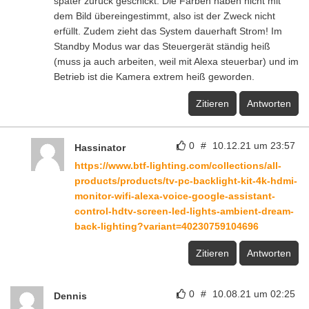
später zurück geschickt. Die Farben haben nicht mit
dem Bild übereingestimmt, also ist der Zweck nicht
erfüllt. Zudem zieht das System dauerhaft Strom! Im
Standby Modus war das Steuergerät ständig heiß
(muss ja auch arbeiten, weil mit Alexa steuerbar) und im
Betrieb ist die Kamera extrem heiß geworden.
Zitieren
Antworten
0
#
10.12.21 um 23:57
Hassinator
https://www.btf-lighting.com/collections/all-
products/products/tv-pc-backlight-kit-4k-hdmi-
monitor-wifi-alexa-voice-google-assistant-
control-hdtv-screen-led-lights-ambient-dream-
back-lighting?variant=40230759104696
Zitieren
Antworten
0
#
10.08.21 um 02:25
Dennis