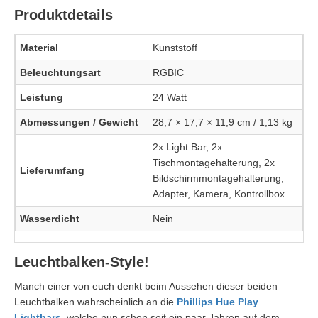
Produktdetails
Material
Kunststoff
Beleuchtungsart
RGBIC
Leistung
24 Watt
Abmessungen / Gewicht
28,7 × 17,7 × 11,9 cm / 1,13 kg
2x Light Bar, 2x
Tischmontagehalterung, 2x
Lieferumfang
Bildschirmmontagehalterung,
Adapter, Kamera, Kontrollbox
Wasserdicht
Nein
Leuchtbalken-Style!
Manch einer von euch denkt beim Aussehen dieser beiden
Leuchtbalken wahrscheinlich an die
Phillips Hue Play
Lightbars
, welche nun schon seit ein paar Jahren auf dem