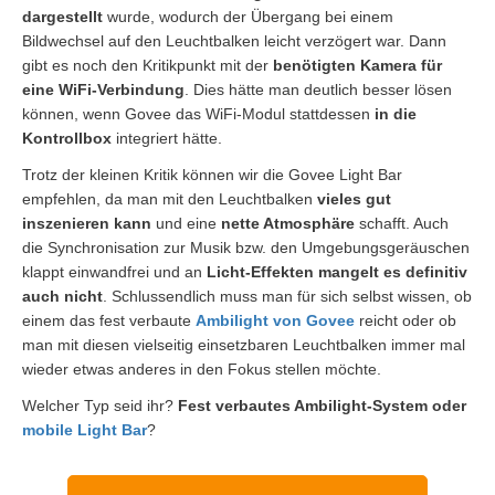
dargestellt
wurde, wodurch der Übergang bei einem
Bildwechsel auf den Leuchtbalken leicht verzögert war. Dann
gibt es noch den Kritikpunkt mit der
benötigten Kamera für
eine WiFi-Verbindung
. Dies hätte man deutlich besser lösen
können, wenn Govee das WiFi-Modul stattdessen
in die
Kontrollbox
integriert hätte.
Trotz der kleinen Kritik können wir die Govee Light Bar
empfehlen, da man mit den Leuchtbalken
vieles gut
inszenieren kann
und eine
nette Atmosphäre
schafft. Auch
die Synchronisation zur Musik bzw. den Umgebungsgeräuschen
klappt einwandfrei und an
Licht-Effekten mangelt es definitiv
auch nicht
. Schlussendlich muss man für sich selbst wissen, ob
einem das fest verbaute
Ambilight von Govee
reicht oder ob
man mit diesen vielseitig einsetzbaren Leuchtbalken immer mal
wieder etwas anderes in den Fokus stellen möchte.
Welcher Typ seid ihr?
Fest verbautes Ambilight-System oder
mobile Light Bar
?