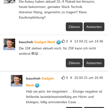
Die Aukey haben aktuell 15,-€ Rabatt bei Amazon,
heute bekommen, geniales Stück Technik.
Astreiner Klang, angenehm zu tragen!! Klare
Kaufempfehlung!!
Zitieren
Antworten
0
#
13.04.21 um 14:36
baucheh
Gadget-Nerd
Die 15€ stehen aktuell noch, für 25€ kann ich nicht
anderst 🙈😂 …
Zitieren
Antworten
0
#
15.04.21 um 16:45
baucheh
Gadget-
Nerd
Hab sie jetzt, bin begeistert … Einzige negative ist
fehlende lautstärkeeinstellubg am Hörer und
klobiges, billig anmutendes Case …