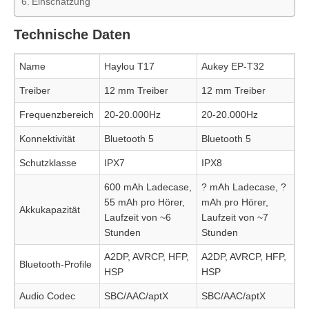
Einschätzung
Technische Daten
Name
Haylou T17
Aukey EP-T32
Treiber
12 mm Treiber
12 mm Treiber
Frequenzbereich
20-20.000Hz
20-20.000Hz
Konnektivität
Bluetooth 5
Bluetooth 5
Schutzklasse
IPX7
IPX8
600 mAh Ladecase,
? mAh Ladecase, ?
55 mAh pro Hörer,
mAh pro Hörer,
Akkukapazität
Laufzeit von ~6
Laufzeit von ~7
Stunden
Stunden
A2DP, AVRCP, HFP,
A2DP, AVRCP, HFP,
Bluetooth-Profile
HSP
HSP
Audio Codec
SBC/AAC/aptX
SBC/AAC/aptX