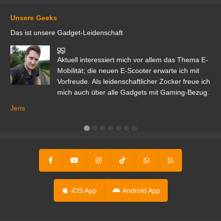
Unsere Geeks
Das ist unsere Gadget-Leidenschaft
den
Aktuell interessiert mich vor allem das Thema E-
r.
Mobilität; die neuen E-Scooter erwarte ich mit
Vorfreude. Als leidenschaftlicher Zocker freue ich
mich auch über alle Gadgets mit Gaming-Bezug.
Ma
ga
Jens
er
iOS App
Android App