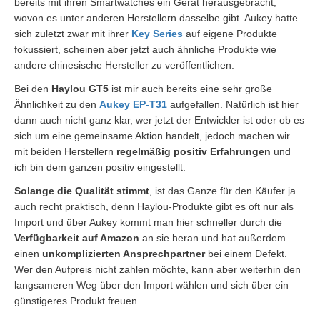
bereits mit ihren Smartwatches ein Gerät herausgebracht,
wovon es unter anderen Herstellern dasselbe gibt. Aukey hatte
sich zuletzt zwar mit ihrer
Key Series
auf eigene Produkte
fokussiert, scheinen aber jetzt auch ähnliche Produkte wie
andere chinesische Hersteller zu veröffentlichen.
Bei den
Haylou GT5
ist mir auch bereits eine sehr große
Ähnlichkeit zu den
Aukey EP-T31
aufgefallen. Natürlich ist hier
dann auch nicht ganz klar, wer jetzt der Entwickler ist oder ob es
sich um eine gemeinsame Aktion handelt, jedoch machen wir
mit beiden Herstellern
regelmäßig positiv Erfahrungen
und
ich bin dem ganzen positiv eingestellt.
Solange die Qualität stimmt
, ist das Ganze für den Käufer ja
auch recht praktisch, denn Haylou-Produkte gibt es oft nur als
Import und über Aukey kommt man hier schneller durch die
Verfügbarkeit auf Amazon
an sie heran und hat außerdem
einen
unkomplizierten Ansprechpartner
bei einem Defekt.
Wer den Aufpreis nicht zahlen möchte, kann aber weiterhin den
langsameren Weg über den Import wählen und sich über ein
günstigeres Produkt freuen.