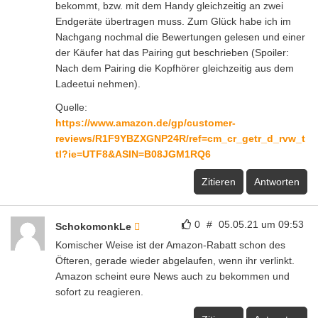
bekommt, bzw. mit dem Handy gleichzeitig an zwei
Endgeräte übertragen muss. Zum Glück habe ich im
Nachgang nochmal die Bewertungen gelesen und einer
der Käufer hat das Pairing gut beschrieben (Spoiler:
Nach dem Pairing die Kopfhörer gleichzeitig aus dem
Ladeetui nehmen).
Quelle:
https://www.amazon.de/gp/customer-
reviews/R1F9YBZXGNP24R/ref=cm_cr_getr_d_rvw_t
tl?ie=UTF8&ASIN=B08JGM1RQ6
Zitieren
Antworten
0
#
05.05.21 um 09:53
SchokomonkLe
Komischer Weise ist der Amazon-Rabatt schon des
Öfteren, gerade wieder abgelaufen, wenn ihr verlinkt.
Amazon scheint eure News auch zu bekommen und
sofort zu reagieren.