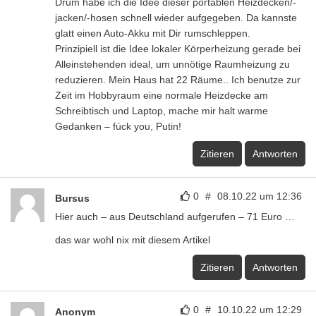
Drum habe ich die Idee dieser portablen Heizdecken/-
jacken/-hosen schnell wieder aufgegeben. Da kannste
glatt einen Auto-Akku mit Dir rumschleppen.
Prinzipiell ist die Idee lokaler Körperheizung gerade bei
Alleinstehenden ideal, um unnötige Raumheizung zu
reduzieren. Mein Haus hat 22 Räume.. Ich benutze zur
Zeit im Hobbyraum eine normale Heizdecke am
Schreibtisch und Laptop, mache mir halt warme
Gedanken – fúck you, Putin!
Zitieren
Antworten
0
#
08.10.22 um 12:36
Bursus
Hier auch – aus Deutschland aufgerufen – 71 Euro …
das war wohl nix mit diesem Artikel
Zitieren
Antworten
0
#
10.10.22 um 12:29
Anonym