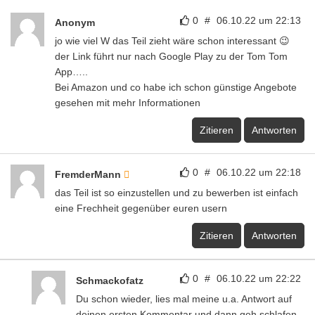
0
#
06.10.22 um 22:13
Anonym
jo wie viel W das Teil zieht wäre schon interessant 😉
der Link führt nur nach Google Play zu der Tom Tom
App…..
Bei Amazon und co habe ich schon günstige Angebote
gesehen mit mehr Informationen
Zitieren
Antworten
0
#
06.10.22 um 22:18
FremderMann
das Teil ist so einzustellen und zu bewerben ist einfach
eine Frechheit gegenüber euren usern
Zitieren
Antworten
0
#
06.10.22 um 22:22
Schmackofatz
Du schon wieder, lies mal meine u.a. Antwort auf
deinen ersten Kommentar und dann geh schlafen