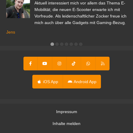
den
Aktuell interessiert mich vor allem das Thema E-
r.
Mobilität; die neuen E-Scooter erwarte ich mit
Vorfreude. Als leidenschaftlicher Zocker freue ich
mich auch über alle Gadgets mit Gaming-Bezug.
Ma
ga
Jens
er
iOS App
Android App
Impressum
Inhalte melden