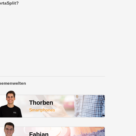
rtaSplit?
hemenwelten
Thorben
Smartphones
Fabian