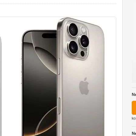
N
ko
N