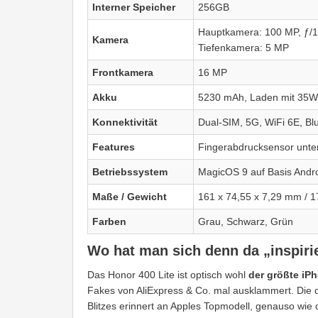
Interner Speicher
256GB
Hauptkamera: 100 MP, ƒ/1
Kamera
Tiefenkamera: 5 MP
Frontkamera
16 MP
Akku
5230 mAh, Laden mit 35W
Konnektivität
Dual-SIM, 5G, WiFi 6E, Bl
Features
Fingerabdrucksensor unter
Betriebssystem
MagicOS 9 auf Basis Andro
Maße / Gewicht
161 x 74,55 x 7,29 mm / 
Farben
Grau, Schwarz, Grün
Wo hat man sich denn da „inspiri
Das Honor 400 Lite ist optisch wohl
der größte iP
Fakes von AliExpress & Co. mal ausklammert. Die
Blitzes erinnert an Apples Topmodell, genauso wie 