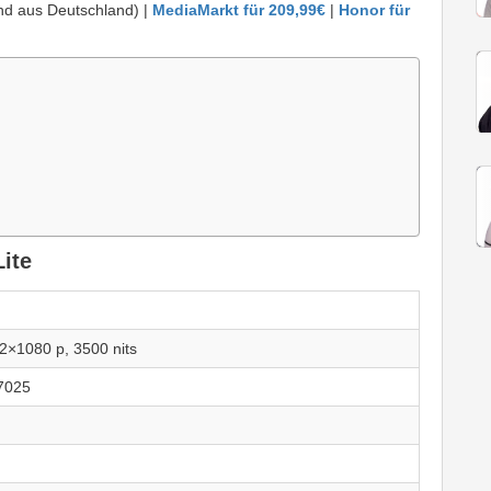
nd aus Deutschland) |
MediaMarkt für 209,99€
|
Honor für
ite
×1080 p, 3500 nits
 7025