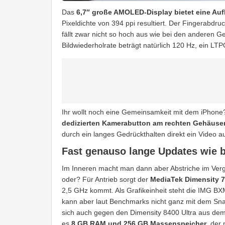
Das
6,7″ große AMOLED-Display bietet eine Au
Pixeldichte von 394 ppi resultiert. Der Fingerabdruck
fällt zwar nicht so hoch aus wie bei den anderen Ger
Bildwiederholrate beträgt natürlich 120 Hz, ein LT
Ihr wollt noch eine Gemeinsamkeit mit dem iPhone?
dedizierten Kamerabutton am rechten Gehäuse
durch ein langes Gedrückthalten direkt ein Video 
Fast genauso lange Updates wie b
Im Inneren macht man dann aber Abstriche im Ver
oder? Für Antrieb sorgt der
MediaTek Dimensity 7
2,5 GHz kommt. Als Grafikeinheit steht die IMG BX
kann aber laut Benchmarks nicht ganz mit dem S
sich auch gegen den Dimensity 8400 Ultra aus de
es
8 GB RAM und 256 GB Massenspeicher
, der