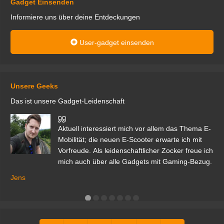
Gadget Einsenden
Informiere uns über deine Entdeckungen
User-gadget einsenden
Unsere Geeks
Das ist unsere Gadget-Leidenschaft
den
Aktuell interessiert mich vor allem das Thema E-
r.
Mobilität; die neuen E-Scooter erwarte ich mit
Vorfreude. Als leidenschaftlicher Zocker freue ich
mich auch über alle Gadgets mit Gaming-Bezug.
Ma
ga
Jens
er