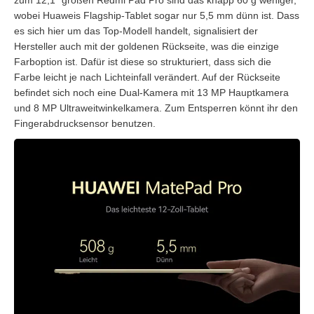
zum 12,1″ großen Redmi Pad Pro sind das knapp 60 g weniger,
wobei Huaweis Flagship-Tablet sogar nur 5,5 mm dünn ist. Dass
es sich hier um das Top-Modell handelt, signalisiert der
Hersteller auch mit der goldenen Rückseite, was die einzige
Farboption ist. Dafür ist diese so strukturiert, dass sich die
Farbe leicht je nach Lichteinfall verändert. Auf der Rückseite
befindet sich noch eine Dual-Kamera mit 13 MP Hauptkamera
und 8 MP Ultraweitwinkelkamera. Zum Entsperren könnt ihr den
Fingerabdrucksensor benutzen.