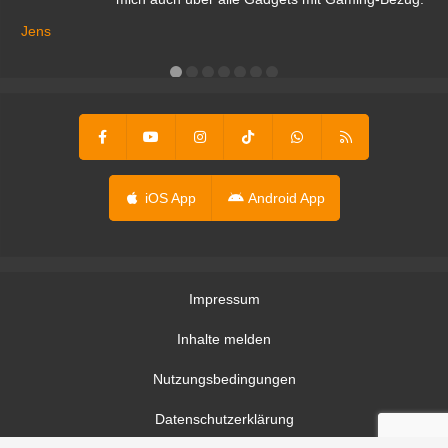
Ma
ga
Jens
er
iOS App
Android App
Impressum
Inhalte melden
Nutzungsbedingungen
Datenschutzerklärung