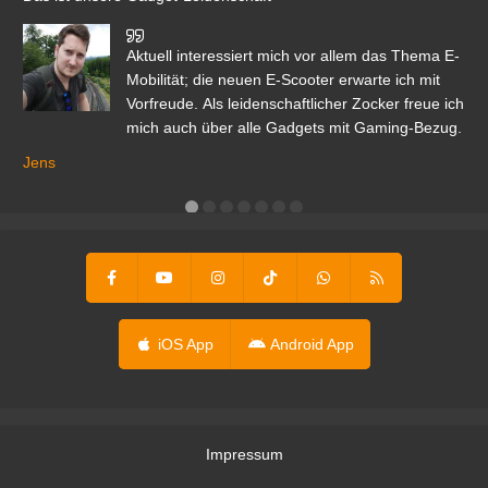
den
Aktuell interessiert mich vor allem das Thema E-
r.
Mobilität; die neuen E-Scooter erwarte ich mit
Vorfreude. Als leidenschaftlicher Zocker freue ich
mich auch über alle Gadgets mit Gaming-Bezug.
Ma
ga
Jens
er
iOS App
Android App
Impressum