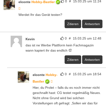
0
#
15.03.25 um 11:24
elconte
Hobby-Bastler
Werdet Ihr das Gerät testen?
Zitieren
Antworten
0
#
15.03.25 um 12:48
Kevin
das ist ne Werbe Plattform kein Fachmagazin
wann kapiert ihr das endlich 🤦
Zitieren
Antworten
0
#
15.03.25 um 18:54
elconte
Hobby-
Bastler
Hier, du Prolet – falls du es noch immer nicht
geschnallt hast: CG testet regelmäßig Neues.
Nicht ohne Grund wird bei solchen
Vorstellungen oft gefragt: ‚Sollen wir das für