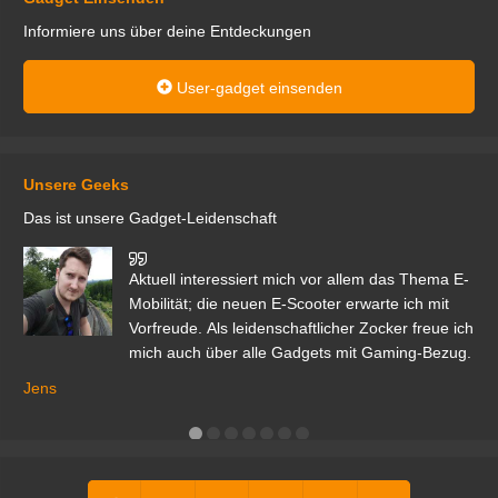
Informiere uns über deine Entdeckungen
User-gadget einsenden
Unsere Geeks
Das ist unsere Gadget-Leidenschaft
den
Aktuell interessiert mich vor allem das Thema E-
r.
Mobilität; die neuen E-Scooter erwarte ich mit
Vorfreude. Als leidenschaftlicher Zocker freue ich
mich auch über alle Gadgets mit Gaming-Bezug.
Ma
ga
Jens
er